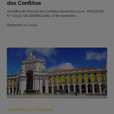
dos Conflitos
Acórdãos do Tribunal dos Conflitos Novembro 2024 PROCESSO
N.º 02510/18.4BEBRG Data: 27 de novembro…
Dezembro 10, 2024
Jurisprudência
–
Acórdãos
Academia do Advogado
do