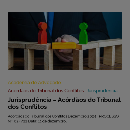
Jurisprudência
–
Acórdãos
Academia do Advogado
do
Acórdãos do Tribunal dos Conflitos
Jurisprudência
Tribunal
dos
Jurisprudência – Acórdãos do Tribunal
Conflitos
dos Conflitos
Acórdãos do Tribunal dos Conflitos Dezembro 2024 PROCESSO
N.º 024/22 Data: 11 de dezembro…