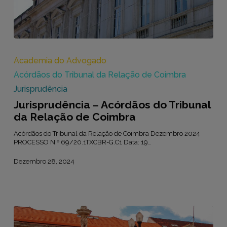
Jurisprudência
–
Acórdãos
Academia do Advogado
do
Acórdãos do Tribunal da Relação de Coimbra
Tribunal
da
Jurisprudência
Relação
Jurisprudência – Acórdãos do Tribunal
de
Coimbra
da Relação de Coimbra
Acórdãos do Tribunal da Relação de Coimbra Dezembro 2024
PROCESSO N.º 69/20.1TXCBR-G.C1 Data: 19…
Dezembro 28, 2024