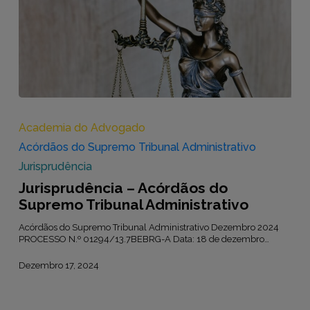
Jurisprudência
–
Acórdãos
Academia do Advogado
do
Acórdãos do Supremo Tribunal Administrativo
Supremo
Tribunal
Jurisprudência
Administrativo
Jurisprudência – Acórdãos do
Supremo Tribunal Administrativo
Acórdãos do Supremo Tribunal Administrativo Dezembro 2024
PROCESSO N.º 01294/13.7BEBRG-A Data: 18 de dezembro…
Dezembro 17, 2024