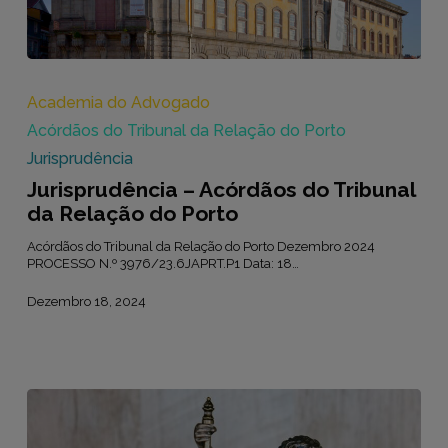
Jurisprudência
–
Acórdãos
Academia do Advogado
do
Acórdãos do Tribunal da Relação do Porto
Tribunal
da
Jurisprudência
Relação
Jurisprudência – Acórdãos do Tribunal
do
Porto
da Relação do Porto
Acórdãos do Tribunal da Relação do Porto Dezembro 2024
PROCESSO N.º 3976/23.6JAPRT.P1 Data: 18…
Dezembro 18, 2024