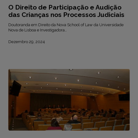
Participação
O Direito de Participação e Audição
e
Audição
das Crianças nos Processos Judiciais
das
Crianças
Doutoranda em Direito da Nova School of Law da Universidade
nos
Nova de Lisboa e Investigadora…
Processos
Judiciais
Dezembro 29, 2024
CRLisboa