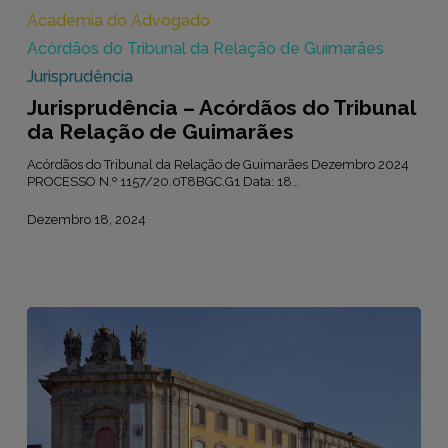
–
Acórdãos
Academia do Advogado
do
Acórdãos do Tribunal da Relação de Guimarães
Tribunal
da
Jurisprudência
Relação
Jurisprudência – Acórdãos do Tribunal
de
Guimarães
da Relação de Guimarães
Acórdãos do Tribunal da Relação de Guimarães Dezembro 2024
PROCESSO N.º 1157/20.0T8BGC.G1 Data: 18…
Dezembro 18, 2024