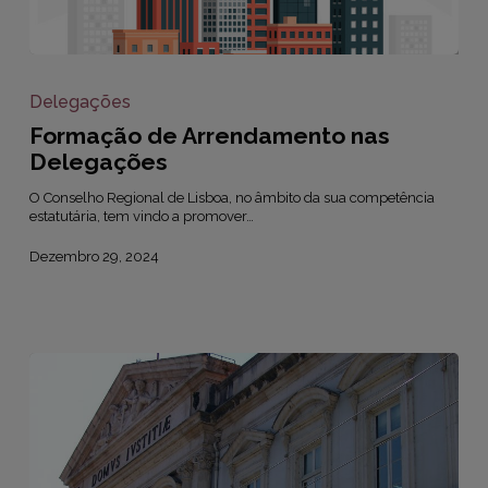
Formação
de
Arrendamento
Delegações
nas
Formação de Arrendamento nas
Delegações
Delegações
O Conselho Regional de Lisboa, no âmbito da sua competência
estatutária, tem vindo a promover…
Dezembro 29, 2024