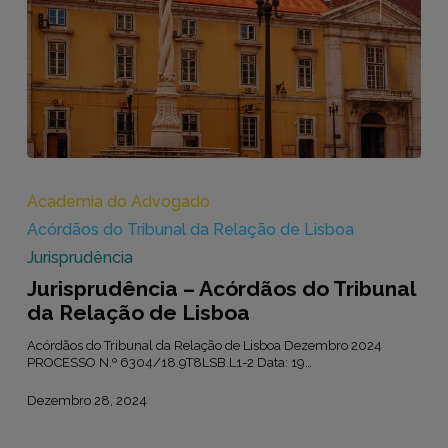
Jurisprudência
–
Acórdãos
Academia do Advogado
do
Acórdãos do Tribunal da Relação de Lisboa
Tribunal
da
Jurisprudência
Relação
Jurisprudência – Acórdãos do Tribunal
de
Lisboa
da Relação de Lisboa
Acórdãos do Tribunal da Relação de Lisboa Dezembro 2024
PROCESSO N.º 6304/18.9T8LSB.L1-2 Data: 19…
Dezembro 28, 2024