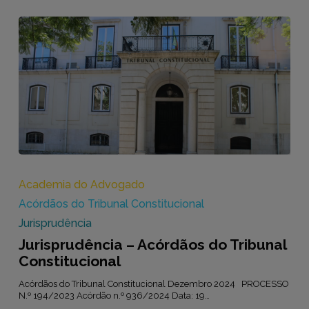
Jurisprudência
–
Acórdãos
Academia do Advogado
do
Acórdãos do Tribunal Constitucional
Tribunal
Constitucional
Jurisprudência
Jurisprudência – Acórdãos do Tribunal
Constitucional
Acórdãos do Tribunal Constitucional Dezembro 2024 PROCESSO
N.º 194/2023 Acórdão n.º 936/2024 Data: 19…