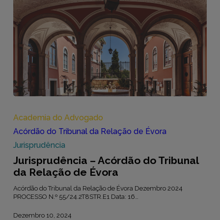
Jurisprudência
–
Acórdão
Academia do Advogado
do
Acórdão do Tribunal da Relação de Évora
Tribunal
da
Jurisprudência
Relação
Jurisprudência – Acórdão do Tribunal
de
Évora
da Relação de Évora
Acórdão do Tribunal da Relação de Évora Dezembro 2024
PROCESSO N.º 55/24.2T8STR.E1 Data: 16…
Dezembro 10, 2024