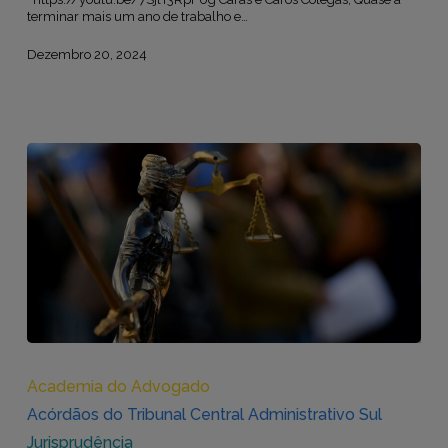
terminar mais um ano de trabalho e…
Dezembro 20, 2024
Jurisprudência
–
Acórdãos
Academia do Advogado
do
Acórdãos do Tribunal Central Administrativo Sul
Tribunal
Central
Jurisprudência