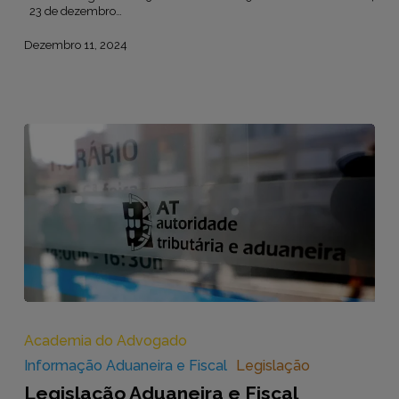
23 de dezembro…
Dezembro 11, 2024
Legislação
Aduaneira
e
Academia do Advogado
Fiscal
Informação Aduaneira e Fiscal
Legislação
Legislação Aduaneira e Fiscal