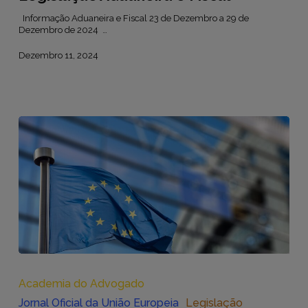
Informação Aduaneira e Fiscal 23 de Dezembro a 29 de
Dezembro de 2024 …
Dezembro 11, 2024
Legislação
Jornal
Oficial
Academia do Advogado
da
Jornal Oficial da União Europeia
Legislação
União