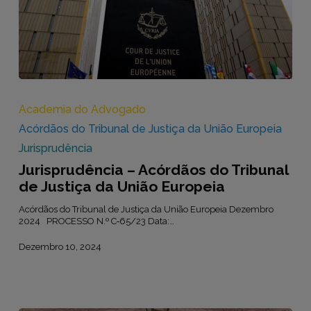
Jurisprudência
–
Acórdãos
Academia do Advogado
do
Acórdãos do Tribunal de Justiça da União Europeia
Tribunal
de
Jurisprudência
Justiça
Jurisprudência – Acórdãos do Tribunal
da
União
de Justiça da União Europeia
Europeia
Acórdãos do Tribunal de Justiça da União Europeia Dezembro
2024 PROCESSO N.º C‑65/23 Data:…
Dezembro 10, 2024