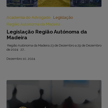
Legislação
Região
Autónoma
Academia do Advogado
Legislação
da
Região Autónoma da Madeira
Madeira
Legislação Região Autónoma da
Madeira
Região Autónoma da Madeira 23 de Dezembro a 29 de Dezembro
de 2024 27…
Dezembro 10, 2024