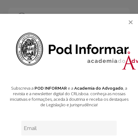
Skip
to
main
Menu
×
content
search
Subscreva a
e a
, a
POD INFORMAR
Academia do Advogado
revista e a newsletter digital do CRLisboa. conheça as nossas
iniciativas e formações
, aceda à doutrina e receba os destaques
de Legislação e Jurisprudência!
Gladiadores
contra
a
Justiça e Combate à Corrupção
Opinião
corrupção
Tema de Fundo
–
do
Gladiadores contra a corrupção – do