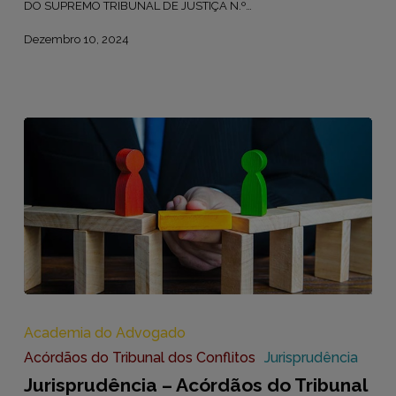
DO SUPREMO TRIBUNAL DE JUSTIÇA N.º…
Dezembro 10, 2024
Jurisprudência
–
Acórdãos
Academia do Advogado
do
Acórdãos do Tribunal dos Conflitos
Jurisprudência
Tribunal
dos
Jurisprudência – Acórdãos do Tribunal
Conflitos