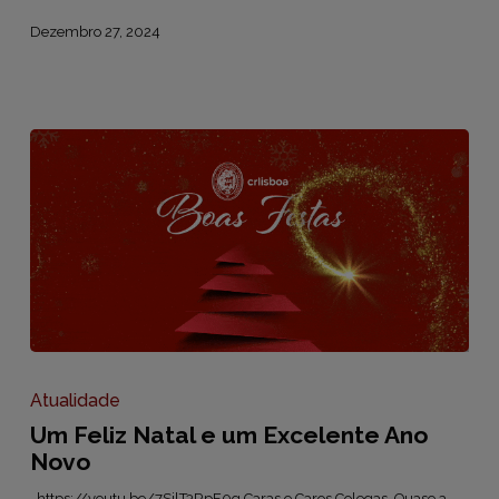
Dezembro 27, 2024
Um
Feliz
Natal
Atualidade
e
Um Feliz Natal e um Excelente Ano
um
Excelente
Novo
Ano
Novo
https://youtu.be/7SjlT3RpF0g Caras e Caros Colegas, Quase a