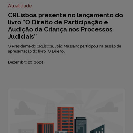
presente
no
Atualidade
lançamento
CRLisboa presente no lançamento do
do
livro
livro “O Direito de Participação e
“O
Audição da Criança nos Processos
Direito
Judiciais”
de
Participação
e
O Presidente do CRLisboa, João Massano participou na sessão de
Audição
apresentação do livro “O Direito…
da
Criança
Dezembro 29, 2024
nos
Processos
Judiciais”