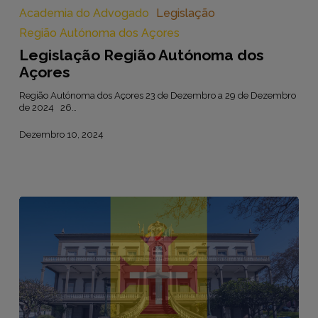
Autónoma
Academia do Advogado
Legislação
dos
Região Autónoma dos Açores
Açores
Legislação Região Autónoma dos
Açores
Região Autónoma dos Açores 23 de Dezembro a 29 de Dezembro
de 2024 26…
Dezembro 10, 2024