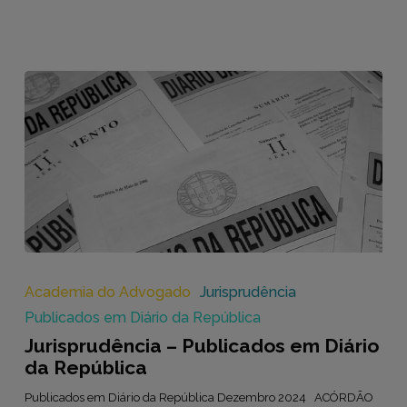
Jurisprudência
–
Publicados
Academia do Advogado
Jurisprudência
em
Publicados em Diário da República
Diário
da
Jurisprudência – Publicados em Diário
República
da República
Publicados em Diário da República Dezembro 2024 ACÓRDÃO