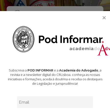
Skip
to
main
Menu
×
content
search
Susana Rebelo
Elza
de
Matos
Subscreva a
e a
, a
POD INFORMAR
Academia do Advogado
Abreu,
revista e a newsletter digital do CRLisboa. conheça as nossas
uma
iniciativas e formações
, aceda à doutrina e receba os destaques
Advogada
de Legislação e Jurisprudência!
intemporal
Uncategorized