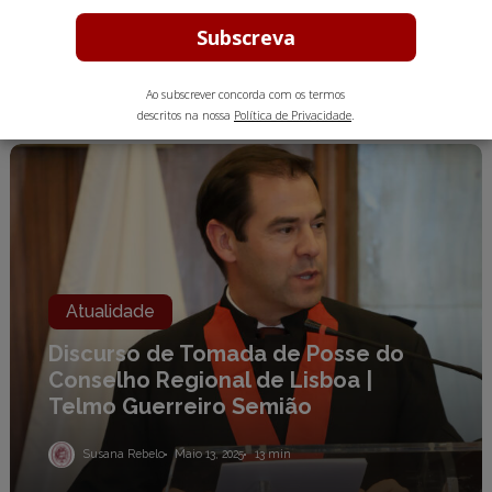
Elza de Matos Abreu, uma Advogada
intemporal
Susana Rebelo
Maio 21, 2025
3 min
Ao subscrever concorda com os termos
descritos na nossa
Política de Privacidade
.
Discurso
de
Tomada
de
Posse
do
Conselho
Regional
de
Atualidade
Lisboa
|
Discurso de Tomada de Posse do
Telmo
Conselho Regional de Lisboa |
Guerreiro
Semião
Telmo Guerreiro Semião
Susana Rebelo
Maio 13, 2025
13 min