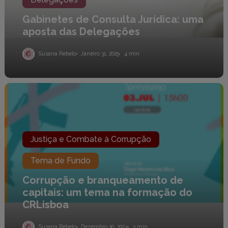
Gabinetes de Consulta Jurídica: uma
aposta das Delegações
Susana Rebelo
Janeiro 31, 2025
4 min
Corrupção
e
branqueamento
de
capitais:
um
Justiça e Combate à Corrupção
tema
na
formação
Tema de Fundo
do
CRLisboa
Corrupção e branqueamento de
capitais: um tema na formação do
CRLisboa
Susana Rebelo
Dezembro 30, 2024
3 min