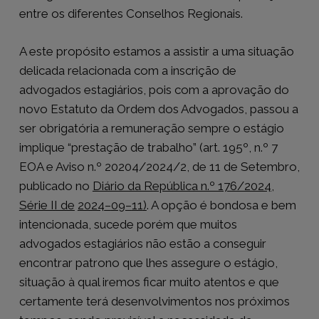
entre os diferentes Conselhos Regionais.
A este propósito estamos a assistir a uma situação
delicada relacionada com a inscrição de
advogados estagiários, pois com a aprovação do
novo Estatuto da Ordem dos Advogados, passou a
ser obrigatória a remuneração sempre o estágio
implique “prestação de trabalho” (art. 195º, n.º 7
EOA e Aviso n.º 20204/2024/2, de 11 de Setembro,
publicado no
Diário da República n.º 176/2024,
Série II de
2024
–
09
–
11
)
. A opção é bondosa e bem
intencionada, sucede porém que muitos
advogados estagiários não estão a conseguir
encontrar patrono que lhes assegure o estágio,
situação à qual iremos ficar muito atentos e que
certamente terá desenvolvimentos nos próximos