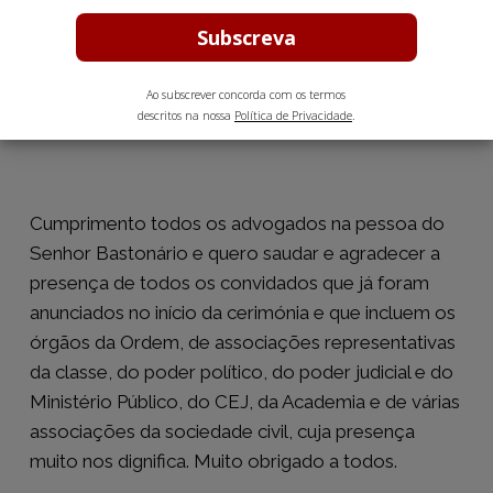
Guerreiro Semião
Maio 13, 2025
13 min leitura estimada
Ao subscrever concorda com os termos
descritos na nossa
Política de Privacidade
.
Cumprimento todos os advogados na pessoa do
Senhor Bastonário e quero saudar e agradecer a
presença de todos os convidados que já foram
anunciados no início da cerimónia e que incluem os
órgãos da Ordem, de associações representativas
da classe, do poder político, do poder judicial e do
Ministério Público, do CEJ, da Academia e de várias
associações da sociedade civil, cuja presença
muito nos dignifica. Muito obrigado a todos.