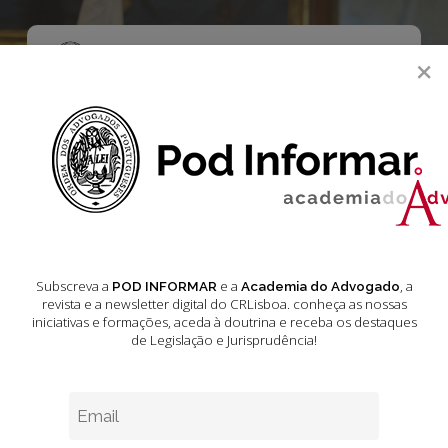
Skip
to
main
Menu
×
content
search
Atualidade
Discurso de
Tomada de Posse
Subscreva a
e a
, a
POD INFORMAR
Academia do Advogado
do Conselho
revista e a newsletter digital do CRLisboa. conheça as nossas
iniciativas e formações
, aceda à doutrina e receba os destaques
de Legislação e Jurisprudência!
Regional de
Lisboa | Telmo