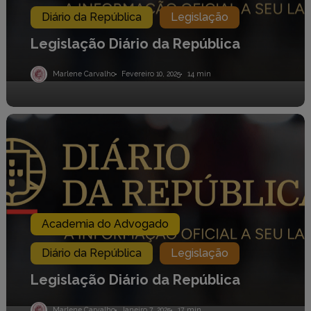
Diário da República
Legislação
Legislação Diário da República
Marlene Carvalho
Fevereiro 10, 2025
14 min
Legislação
Diário
da
República
Academia do Advogado
Diário da República
Legislação
Legislação Diário da República
Marlene Carvalho
Janeiro 7, 2025
17 min