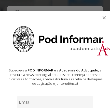
Skip
to
main
Menu
×
content
search
Diário da
República
20
O conteúdo apresentado nas páginas seguintes não esgota todas
as temáticas abordadas. A compilação agora publicada não possui
Subscreva a
e a
, a
POD INFORMAR
Academia do Advogado
carácter autêntico e não prescinde a consulta das versões oficiais
revista e a newsletter digital do CRLisboa. conheça as nossas
destes e de outros textos legais.
iniciativas e formações
, aceda à doutrina e receba os destaques
de Legislação e Jurisprudência!
Legislação
Diário
da
República