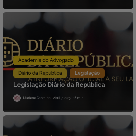
Legislação
Diário
da
República
Academia do Advogado
Diário da República
Legislação
Legislação Diário da República
Marlene Carvalho
Abril 7, 2025
18 min
Legislação
Diário
da
República