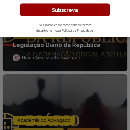
Academia do Advogado
Ao subscrever concorda com os termos
descritos na nossa
Política de Privacidade
.
Diário da República
Legislação
Legislação Diário da República
Marlene Carvalho
Julho 9, 2025
11 min
Legislação
Diário
da
República
Academia do Advogado