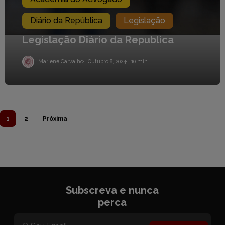
Diário da República
Legislação
Legislação Diário da Republica
Marlene Carvalho
Outubro 8, 2024
10 min
1
2
Próxima
Subscreva e nunca
perca