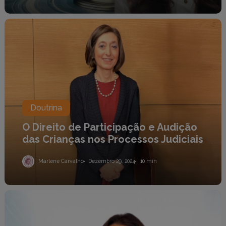
O
Direito
de
Participação
e
Audição
das
Crianças
nos
Processos
Doutrina
Judiciais
O Direito de Participação e Audição
das Crianças nos Processos Judiciais
Marlene Carvalho
Dezembro 29, 2024
10 min
Responsabilidade
ESG:
O
Custo