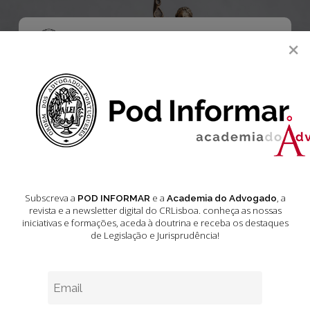
Skip
to
main
Menu
×
content
search
Doutrina
9
Competência
Judiciária
Subscreva a
e a
, a
POD INFORMAR
Academia do Advogado
e
revista e a newsletter digital do CRLisboa. conheça as nossas
Tutela
iniciativas e formações
, aceda à doutrina e receba os destaques
Coletiva
de Legislação e Jurisprudência!
dos
Consumidores
na
União
Doutrina
Europeia
Competência Judiciária e Tutela