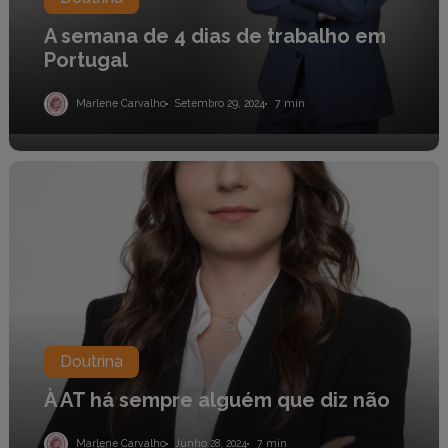
A semana de 4 dias de trabalho em
Portugal
Marlene Carvalho
Setembro 29, 2024
7 min
À
AT
há
sempre
alguém
que
diz
não
Doutrina
À AT há sempre alguém que diz não
Marlene Carvalho
Junho 28, 2024
7 min