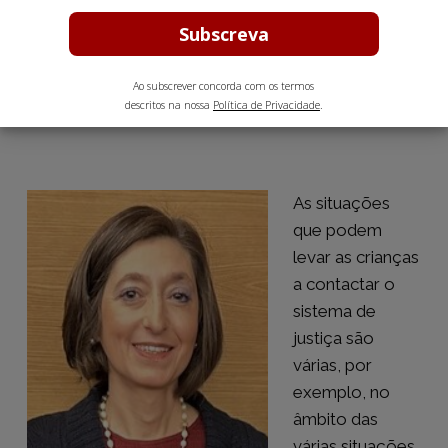
Judiciais
Dezembro 29, 2024
10 min leitura estimada
Ao subscrever concorda com os termos
descritos na nossa
Política de Privacidade
.
As situações
que podem
levar as crianças
a contactar o
sistema de
justiça são
várias, por
exemplo, no
âmbito das
várias situações