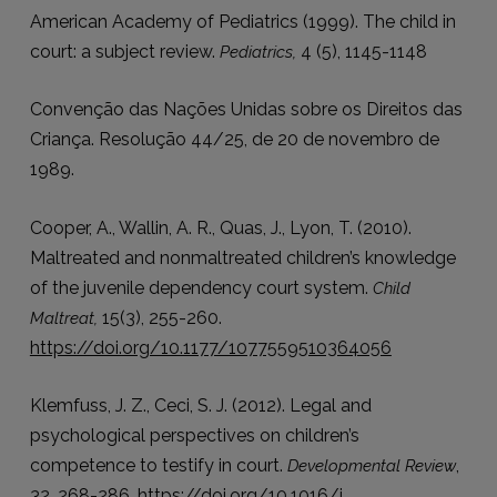
American Academy of Pediatrics (1999). The child in
court: a subject review.
4 (5), 1145-1148
Pediatrics,
Convenção das Nações Unidas sobre os Direitos das
Criança. Resolução 44/25, de 20 de novembro de
1989.
Cooper, A., Wallin, A. R., Quas, J., Lyon, T. (2010).
Maltreated and nonmaltreated children’s knowledge
of the juvenile dependency court system.
Child
15(3), 255-260.
Maltreat,
https://doi.org/10.1177/1077559510364056
Klemfuss, J. Z., Ceci, S. J. (2012). Legal and
psychological perspectives on children’s
competence to testify in court.
,
Developmental Review
32, 268-286. https://doi.org/10.1016/j.