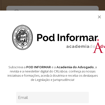
Skip
to
main
Menu
×
content
search
Doutrina
O Direito de
Participação e
Subscreva a
e a
, a
POD INFORMAR
Academia do Advogado
Audição das
revista e a newsletter digital do CRLisboa. conheça as nossas
iniciativas e formações
, aceda à doutrina e receba os destaques
de Legislação e Jurisprudência!
Crianças nos
Processos