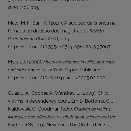
dr.2012.06.005
Melo, M. F., Sani, A. (2015). A audição da criança na
tomada de decisão dos magistrados.
Revista
24(1), 1-19.
Psicologia do Chile,
https://doi.org/10.5354/0719-0581.2015.37067
Myers. J. (2005).
Myers on evidence in child, domestic,
. New York: Aspen Publishers.
and elder abuse
https://doi.org/10.1016/j.chiabu.2005.02.002
Quas, J. A., Cooper, A., Wandrey, L. (2009). Child
victims in dependency court. Em B. Bottoms, C. J.
Najdowski, G. Goodman (Eds).
Children as victims,
witnesses and offenders: psychological science and the
(pp. 128-149). New York: The Guilford Press
law