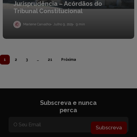
Jurisprudência – Acórdãos do
Tribunal Constitucional
Marlene Carvalho
Julho 9, 2025
9 min
1
2
3
…
21
Próxima
Subscreva e nunca
perca
Subscreva