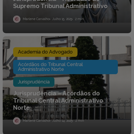
Supremo Tribunal Administrativo
Marlene Carvalho
Julho 15, 2025
2 min
Jurisprudência
–
Acórdãos
Academia do Advogado
do
Tribunal
Central
Acórdãos do Tribunal Central
Administrativo Norte
Administrativo
Norte
Jurisprudência
Jurisprudência – Acórdãos do
Tribunal Central Administrativo
Norte
Marlene Carvalho
Julho 14, 2025
2 min