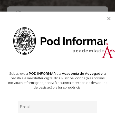
Skip
to
main
Menu
×
content
search
Jurisprudência
210
O conteúdo apresentado nas páginas seguintes não esgota todas
as temáticas abordadas. A compilação agora publicada não possui
carácter autêntico e não prescinde a consulta das versões oficiais
destes e de outros textos legais.
Subscreva a
e a
, a
POD INFORMAR
Academia do Advogado
revista e a newsletter digital do CRLisboa. conheça as nossas
iniciativas e formações
, aceda à doutrina e receba os destaques
Jurisprudência
de Legislação e Jurisprudência!
–
Acórdãos
do
Academia do Advogado
Tribunal
da
Relação
Acórdãos do Tribunal da Relação de
de