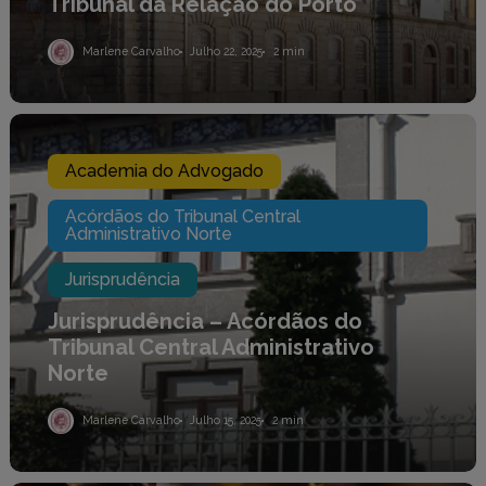
Tribunal da Relação do Porto
Marlene Carvalho
Julho 22, 2025
2 min
Jurisprudência
–
Acórdãos
Academia do Advogado
do
Tribunal
Central
Acórdãos do Tribunal Central
Administrativo Norte
Administrativo
Norte
Jurisprudência
Jurisprudência – Acórdãos do
Tribunal Central Administrativo
Norte
Marlene Carvalho
Julho 15, 2025
2 min