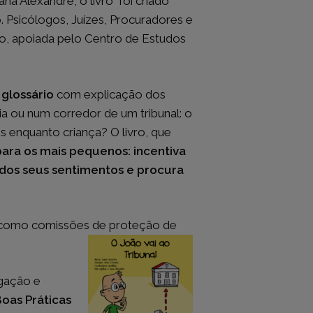
na Alexandre, o livro foi criado
. Psicólogos, Juízes, Procuradores e
ão, apoiada pelo Centro de Estudos
JURISPRUDÊNCIA
Acórdãos do Supremo Tribunal de
a
Justiça
 glossário
com explicação dos
s
Acórdãos do Supremo Tribunal
a ou num corredor de um tribunal: o
eia
Administrativo
 enquanto criança? O livro, que
l
Acórdãos do Tribunal Constitucional
Acórdãos do Tribunal dos Conflitos
ara os mais pequenos: incentiva
Acórdãos do Tribunal da Relação de
 dos seus sentimentos e procura
Lisboa
Acórdãos do Tribunal da Relação do
Porto
Acórdãos do Tribunal da Relação de
em como comissões de proteção de
Coimbra
Acórdãos do Tribunal da Relação de
Guimarães
Acórdãos do Tribunal da Relação de
igação e
Évora
oas Práticas
Acórdãos do Tribunal Central