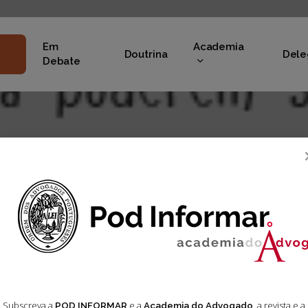
Em
Academia
Doutrina
Dele
Debate
Subscreva a
e a
, a revista e a
POD INFORMAR
Academia do Advogado