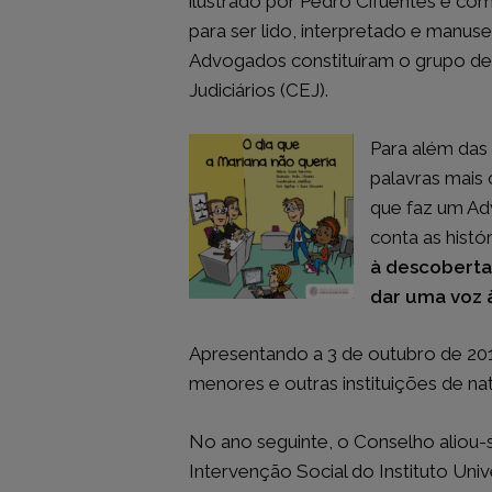
ilustrado por Pedro Cifuentes e com
para ser lido, interpretado e manus
Advogados constituíram o grupo de 
ACESSO RÁPIDO
POD INFOR
Judiciários (CEJ).
Página Inicial
Atualidade
Ficha Técnica
Pod Informar
Tema de F
Para além das 
Em Debate
palavras mais
Pod Esclarecer
Doutrina
que faz um Ad
Uma Questão de Estatuto
Opinião
Quem é Q
conta as hist
Voltar ao site do CRLisboa
Espaço do 
à descoberta
Figura do 
dar uma voz 
Política de Cookies
Academia 
Política de Privacidade
Agenda de
Vídeos e E
Apresentando a 3 de outubro de 201
Mensagem 
menores e outras instituições de n
Arquivo
No ano seguinte, o Conselho aliou-
Arquivo de
Intervenção Social do Instituto Univ