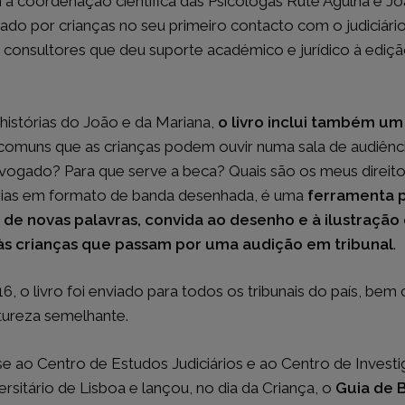
 a coordenação científica das Psicólogas Rute Agulha e Joa
eado por crianças no seu primeiro contacto com o judiciário
consultores que deu suporte académico e jurídico à ediç
MAR
LEGISLAÇÃO
Diário da República
undo
Região Autónoma da Madeir
histórias do João e da Mariana,
o livro inclui também um
Região Autónoma dos Açore
 comuns que as crianças podem ouvir numa sala de audiênci
Jornal Oficial da União Europ
vogado? Para que serve a beca? Quais são os meus direitos
Informação Aduaneira e Fisca
uem?
órias em formato de banda desenhada, é uma
ferramenta p
Advogado Estagiário
 de novas palavras, convida ao desenho e à ilustração
Mês
às crianças que passam por uma audição em tribunal
.
do Advogado
 Formação
-Publicações
6, o livro foi enviado para todos os tribunais do país, b
do Presidente
atureza semelhante.
se ao Centro de Estudos Judiciários e ao Centro de Invest
 Newsletters
ersitário de Lisboa e lançou, no dia da Criança, o
Guia de B