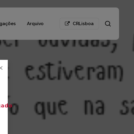
search
gações
Arquivo
CRLisboa
×