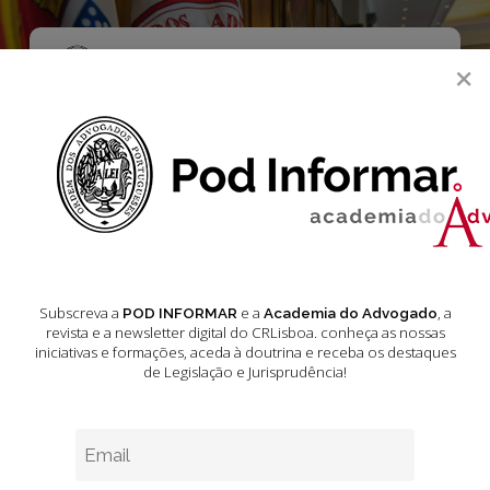
Skip
to
main
Menu
×
content
search
Direito da Família
Subscreva a
e a
, a
POD INFORMAR
Academia do Advogado
Audição
revista e a newsletter digital do CRLisboa. conheça as nossas
da
iniciativas e formações
, aceda à doutrina e receba os destaques
Criança:
de Legislação e Jurisprudência!
CRLisboa
editou
guia
de
boas
Direito da Família e Menores
práticas