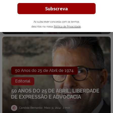
Editorial
DIA DA CRIANÇA: Direito à Justiça
Ao subscrever concorda com os termos
Candida Bernardo
Junho 28, 2024
3 min
descritos na nossa
Política de Privacidade
.
50
ANOS
DO
25
DE
ABRIL,
LIBERDADE
DE
50 Anos do 25 de Abril de 1974
EXPRESSÃO
E
Editorial
ADVOCACIA
50 ANOS DO 25 DE ABRIL, LIBERDADE
DE EXPRESSÃO E ADVOCACIA
Candida Bernardo
Maio 31, 2024
2 min