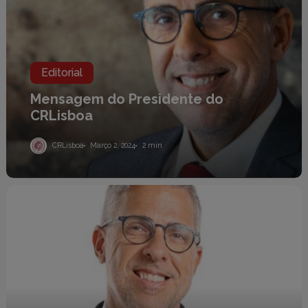
CRLisboa
Editorial
Mensagem do Presidente do
CRLisboa
CRLisboa
Março 2, 2024
2 min
Editorial