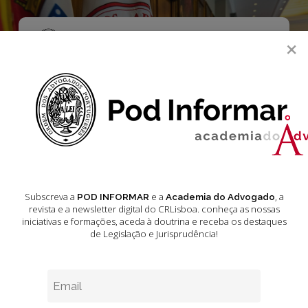
Skip
to
main
Menu
×
content
search
Editorial
16
DIA
DA
Subscreva a
e a
, a
POD INFORMAR
Academia do Advogado
CRIANÇA:
revista e a newsletter digital do CRLisboa. conheça as nossas
Direito
iniciativas e formações
, aceda à doutrina e receba os destaques
à
de Legislação e Jurisprudência!
Justiça