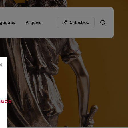
search
gações
Arquivo
CRLisboa
×