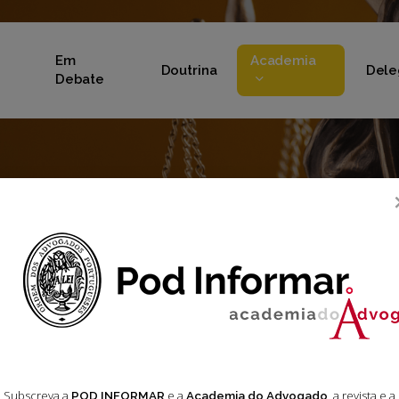
Em
Academia
Doutrina
Dele
Debate
o Advogado
305
Subscreva a
e a
, a revista e a
POD INFORMAR
Academia do Advogado