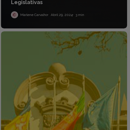
Legislativas
Marlene Carvalho
Abril 29, 2024
3 min
Legislação
Região
Autónoma
da
Madeira