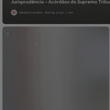
Jurisprudência
–
Acórdãos
do
Supremo
Tribu
Marlene Carvalho
Abril 29, 2024
2 min
Legislação
Aduaneira
e
Fiscal