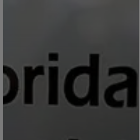
Pod Esclarecer
Doutrina
Uma Questão de Estatuto
Opinião
Quem é Q
Voltar ao site do CRLisboa
Espaço do 
Figura do 
Política de Cookies
Academia 
Política de Privacidade
Agenda de
Vídeos e E
Mensagem 
Arquivo
Arquivo de
Edições Ant