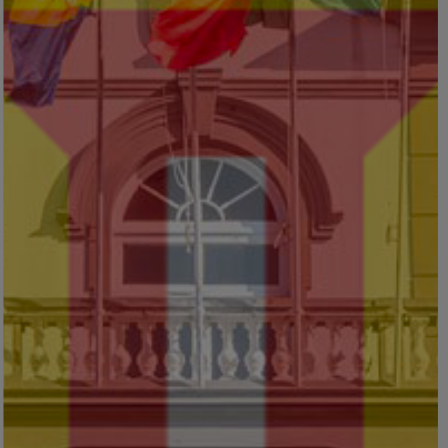
JURISPRUDÊNCIA
Acórdãos do Supremo Tribunal de
a
Justiça
s
Acórdãos do Supremo Tribunal