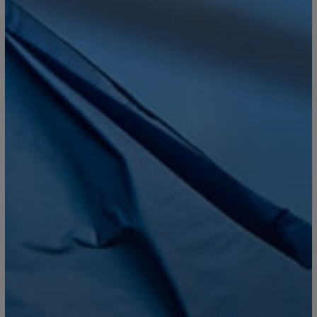
Jornal Oficial da União Europ
Informação Aduaneira e Fisca
uem?
Advogado Estagiário
Mês
do Advogado
 Formação
-Publicações
do Presidente
 Newsletters
eriores