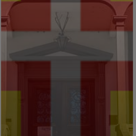
eia
Administrativo
l
Acórdãos do Tribunal Constitucional
Acórdãos do Tribunal dos Conflitos
Acórdãos do Tribunal da Relação de
Lisboa
Acórdãos do Tribunal da Relação do
Porto
Acórdãos do Tribunal da Relação de
Coimbra
Acórdãos do Tribunal da Relação de
Guimarães
Acórdãos do Tribunal da Relação de
Évora
Acórdãos do Tribunal Central
Administrativo Sul
Acórdãos do Tribunal Central Administra.
Norte
Diário da República
Acórdãos do Trib. de Justiça da União
Europeia