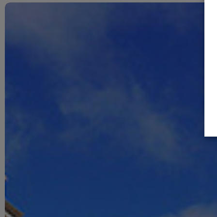
Jurisprudência
–
Acórdãos
do
Supremo
Tribunal
de
Justiça