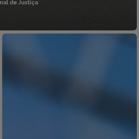
nal
de
Justiça
Legislação
Jornal
Oficial
da
União
Europeia