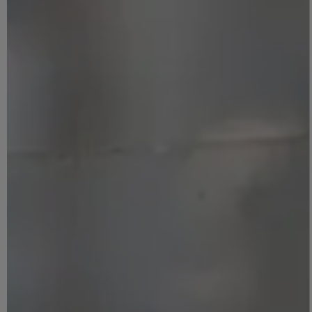
ACESSO RÁPIDO
POD INFOR
Página Inicial
Atualidade
Ficha Técnica
Pod Informar
Tema de F
Em Debate