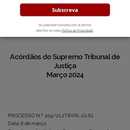
Abril 29, 2024
2 min leitura estimada
Ao subscrever concorda com os termos
descritos na nossa
Política de Privacidade
.
Acórdãos do Supremo Tribunal de
Justiça
Março 2024
PROCESSO N.º 459/21.2T8VRL.G1.S1
Data: 6 de março