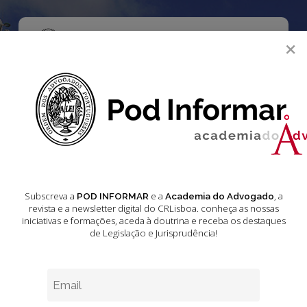
Skip
to
main
Menu
×
content
search
Academia do Advogado
Acórdãos do Supremo Tribunal de Justiça
Jurisprudência
Jurisprudência –
Subscreva a
e a
, a
POD INFORMAR
Academia do Advogado
revista e a newsletter digital do CRLisboa. conheça as nossas
iniciativas e formações
, aceda à doutrina e receba os destaques
Acórdãos do
de Legislação e Jurisprudência!
Supremo Tribunal
de Justiça