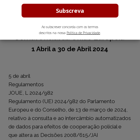
Ao subscrever concorda com os termos
descritos na nossa
Política de Privacidade
.
Jornal Oficial da União Europeia
1 Abril a 30 de Abril 2024
5 de abril
Regulamentos
JOUE, L 2024/982
Regulamento (UE) 2024/982 do Parlamento
Europeu e do Conselho, de 13 de março de 2024,
relativo à consulta e ao intercâmbio automatizados
de dados para efeitos de cooperação policial e
que altera as Decisões 2008/615/JAI