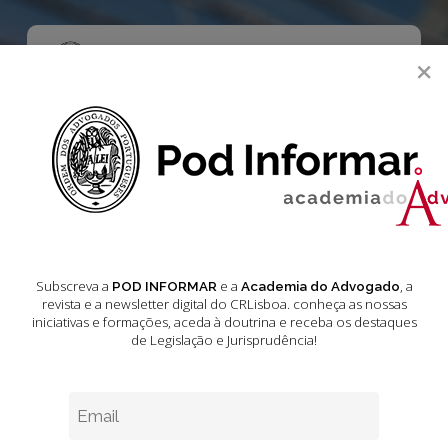
Skip
to
main
Menu
×
content
search
Academia do Advogado
Jornal Oficial da União Europeia
Legislação
Legislação Jornal
Subscreva a
e a
, a
POD INFORMAR
Academia do Advogado
Oficial da União
revista e a newsletter digital do CRLisboa. conheça as nossas
iniciativas e formações
, aceda à doutrina e receba os destaques
Europeia
de Legislação e Jurisprudência!
Maio 31, 2024
5 min leitura estimada