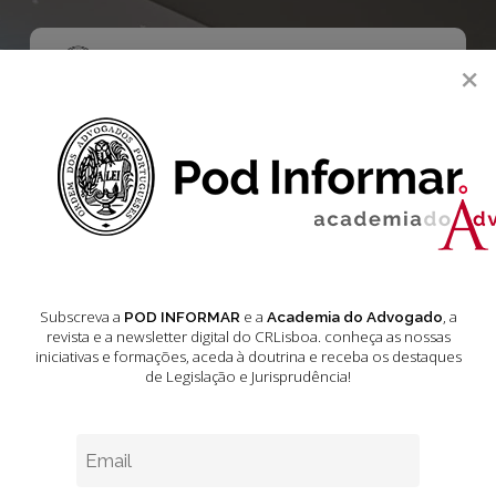
Skip
to
main
Menu
×
content
search
Delegações
Formação sobre
Arrendamento nas
Subscreva a
e a
, a
POD INFORMAR
Academia do Advogado
Delegações
revista e a newsletter digital do CRLisboa. conheça as nossas
iniciativas e formações
, aceda à doutrina e receba os destaques
de Legislação e Jurisprudência!
Fevereiro 17, 2024
2 min leitura estimada