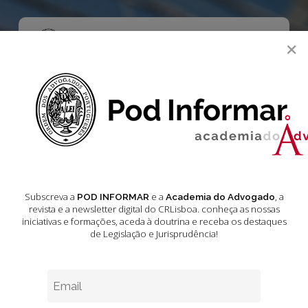
Skip
to
main
Menu
×
content
search
Academia do Advogado
Jornal Oficial da União Europeia
Legislação
Legislação Jornal
Subscreva a
e a
, a
POD INFORMAR
Academia do Advogado
Oficial da União
revista e a newsletter digital do CRLisboa. conheça as nossas
iniciativas e formações
, aceda à doutrina e receba os destaques
Europeia
de Legislação e Jurisprudência!
Março 11, 2025
11 min leitura estimada