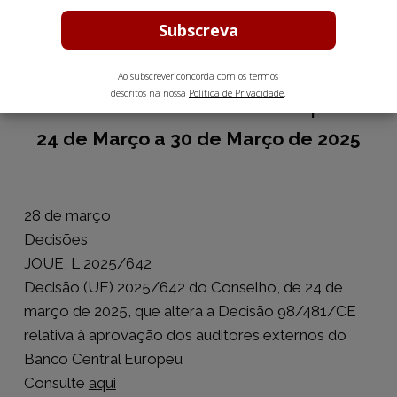
Ao subscrever concorda com os termos
descritos na nossa
Política de Privacidade
.
Jornal Oficial da União Europeia
24 de Março a 30 de Março de 2025
28 de março
Decisões
JOUE, L 2025/642
Decisão (UE) 2025/642 do Conselho, de 24 de
março de 2025, que altera a Decisão 98/481/CE
relativa à aprovação dos auditores externos do
Banco Central Europeu
Consulte
aqui