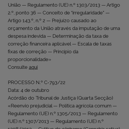
União — Regulamento (UE) n.º 1303/2013 — Artigo
2.º, ponto 36 — Conceito de “irregularidade” —
Artigo 143.º, n.º 2 — Prejuízo causado ao
orçamento da União através da imputação de uma
despesa indevida — Determinação da taxa de
correção financeira aplicável — Escala de taxas
fixas de correção — Princípio da
proporcionalidade»
Consulte
aqui
PROCESSO N.º C‑793/22
Data: 4 de outubro
Acórdão do Tribunal de Justiça (Quarta Secção)
«Reenvio prejudicial — Política agrícola comum —
Regulamento (UE) n.º 1305/2013 — Regulamento
(UE) n.º 1307/2013 — Regulamento (UE) n.º
1308/2013 — Cultivo de cânhamo (Cannabis sativa)