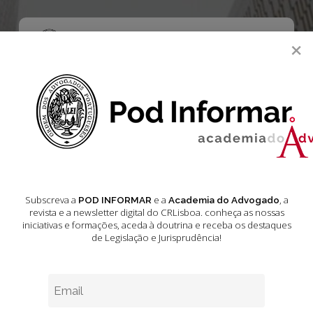
Skip
to
main
Menu
×
content
search
Academia do Advogado
Acórdãos do Tribunal de Justiça da União
Europeia
Jurisprudência
Subscreva a
e a
, a
POD INFORMAR
Academia do Advogado
Jurisprudência –
revista e a newsletter digital do CRLisboa. conheça as nossas
iniciativas e formações
, aceda à doutrina e receba os destaques
de Legislação e Jurisprudência!
Acórdãos do
Tribunal de
Justiça da União