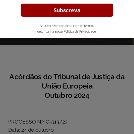
Europeia
Ao subscrever concorda com os termos
Outubro 8, 2024
7 min leitura estimada
descritos na nossa
Política de Privacidade
.
Acórdãos do Tribunal de Justiça da
União Europeia
Outubro 2024
PROCESSO N.º C‑513/23
Data: 24 de outubro