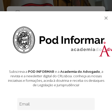
Skip
to
main
Menu
×
content
search
Jurisprudência –
Acórdãos do
Tribunal de
Justiça da União
Subscreva a
e a
, a
POD INFORMAR
Academia do Advogado
revista e a newsletter digital do CRLisboa. conheça as nossas
Europeia Outubro
iniciativas e formações
, aceda à doutrina e receba os destaques
de Legislação e Jurisprudência!
2024