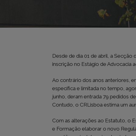
ACESSO RÁPIDO
POD INFOR
Página Inicial
Atualidade
Desde de dia 01 de abril, a Secção
Ficha Técnica
Pod Informar
Tema de F
Em Debate
inscrição no Estágio de Advocacia 
Pod Esclarecer
Doutrina
Uma Questão de Estatuto
Opinião
Ao contrário dos anos anteriores, 
Quem é Q
Voltar ao site do CRLisboa
Espaço do 
específica e limitada no tempo, ag
Figura do 
junho, deram entrada 79 pedidos de 
Política de Cookies
Academia 
Contudo, o CRLisboa estima um aumen
Política de Privacidade
Agenda de
Vídeos e E
Mensagem 
Com as alterações ao Estatuto, o E
e Formação elaborar o novo Regulam
Arquivo