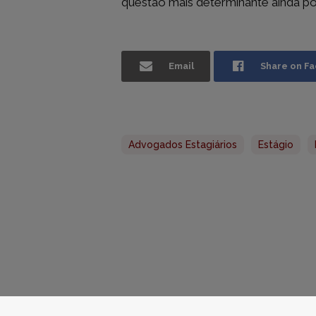
questão mais determinante ainda por
Arquivo de
Edições Ant
Email
Share on F
Advogados Estagiários
Estágio
© 2026 CRLisboa - Pod Informa