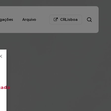
search
gações
Arquivo
CRLisboa
×