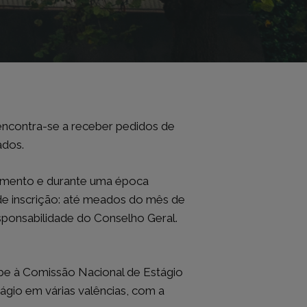
JURISPRUDÊNCIA
Acórdãos do Supremo Tribunal de
 encontra-se a receber pedidos de
a
Justiça
s
Acórdãos do Supremo Tribunal
ados.
eia
Administrativo
l
Acórdãos do Tribunal Constitucional
damento e durante uma época
Acórdãos do Tribunal dos Conflitos
Acórdãos do Tribunal da Relação de
de inscrição: até meados do mês de
Lisboa
sponsabilidade do Conselho Geral.
Acórdãos do Tribunal da Relação do
Porto
Acórdãos do Tribunal da Relação de
Coimbra
abe à Comissão Nacional de Estágio
Acórdãos do Tribunal da Relação de
ágio em várias valências, com a
Guimarães
Acórdãos do Tribunal da Relação de