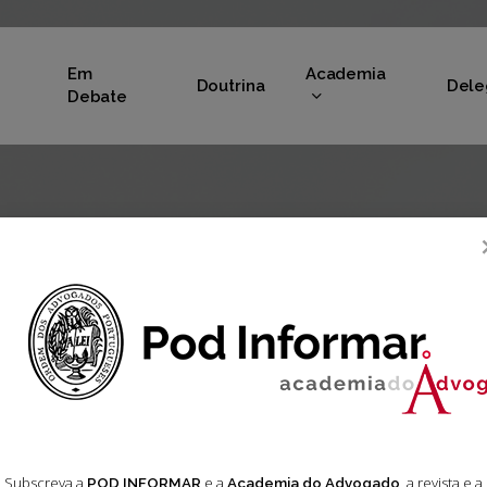
Em
Academia
Doutrina
Dele
Debate
Subscreva a
e a
, a revista e a
POD INFORMAR
Academia do Advogado