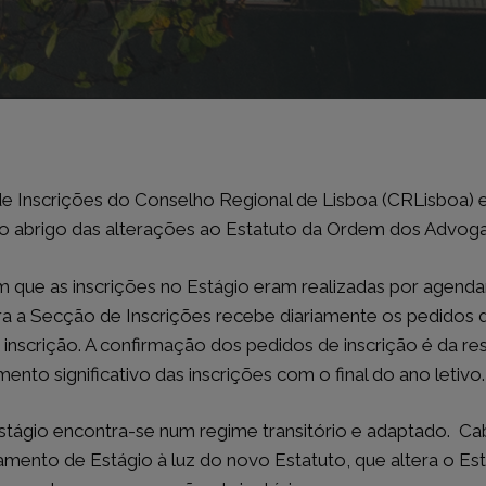
MAR
LEGISLAÇÃO
Diário da República
 de Inscrições do Conselho Regional de Lisboa (CRLisboa)
undo
Região Autónoma da Madeir
Região Autónoma dos Açore
ao abrigo das alterações ao Estatuto da Ordem dos Advog
Jornal Oficial da União Europ
Informação Aduaneira e Fisca
em que as inscrições no Estágio eram realizadas por agen
uem?
Advogado Estagiário
ora a Secção de Inscrições recebe diariamente os pedidos 
Mês
inscrição. A confirmação dos pedidos de inscrição é da re
do Advogado
to significativo das inscrições com o final do ano letivo.
 Formação
-Publicações
do Presidente
stágio encontra-se num regime transitório e adaptado. C
ento de Estágio à luz do novo Estatuto, que altera o Est