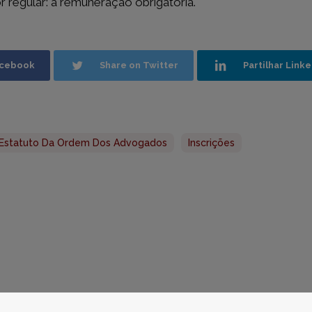
 regular: a remuneração obrigatória.
 Newsletters
eriores
acebook
Share on Twitter
Partilhar Link
Estatuto Da Ordem Dos Advogados
Inscrições
r. - Conselho Regional de Lisboa da Ordem dos Advogados · Todos o
& Design
BinaryDragon®