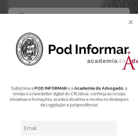
Skip
to
main
Menu
×
content
search
Academia do Advogado
Acórdãos do Tribunal de Justiça da União
Europeia
Jurisprudência
Subscreva a
e a
, a
POD INFORMAR
Academia do Advogado
Jurisprudência –
revista e a newsletter digital do CRLisboa. conheça as nossas
iniciativas e formações
, aceda à doutrina e receba os destaques
de Legislação e Jurisprudência!
Acórdãos do
Tribunal de
Justiça da União