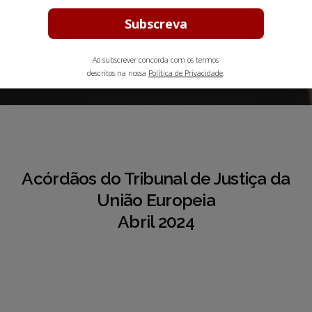
Europeia
Ao subscrever concorda com os termos
Maio 31, 2024
4 min leitura estimada
descritos na nossa
Política de Privacidade
.
Acórdãos do Tribunal de Justiça da
União Europeia
Abril 2024