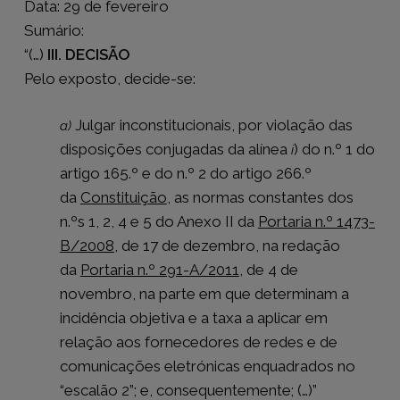
Data: 29 de fevereiro
Sumário:
“(…)
III. DECISÃO
Pelo exposto, decide-se:
Julgar inconstitucionais, por violação das
a)
disposições conjugadas da alínea
) do n.º 1 do
i
artigo 165.º e do n.º 2 do artigo 266.º
da
Constituição
, as normas constantes dos
n.ºs 1, 2, 4 e 5 do Anexo II da
Portaria n.º 1473-
B/2008
, de 17 de dezembro, na redação
da
Portaria n.º 291-A/2011
, de 4 de
novembro, na parte em que determinam a
incidência objetiva e a taxa a aplicar em
relação aos fornecedores de redes e de
comunicações eletrónicas enquadrados no
“escalão 2”; e, consequentemente; (…)”