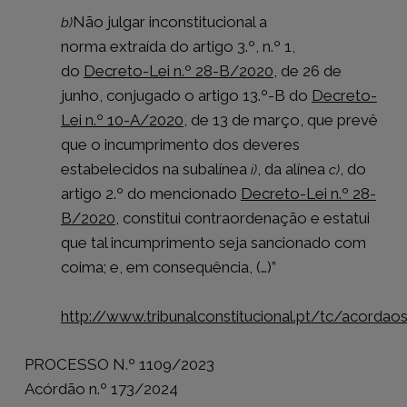
Não julgar inconstitucional a
b)
norma extraída do artigo 3.º, n.º 1,
do
Decreto-Lei n.º 28-B/2020
, de 26 de
junho, conjugado o artigo 13.º-B do
Decreto-
Lei n.º 10-A/2020
, de 13 de março, que prevê
que o incumprimento dos deveres
estabelecidos na subalínea
, da alínea
, do
i)
c)
artigo 2.º do mencionado
Decreto-Lei n.º 28-
B/2020
, constitui contraordenação e estatui
que tal incumprimento seja sancionado com
coima; e, em consequência, (…)”
http://www.tribunalconstitucional.pt/tc/acorda
PROCESSO N.º 1109/2023
Acórdão n.º 173/2024