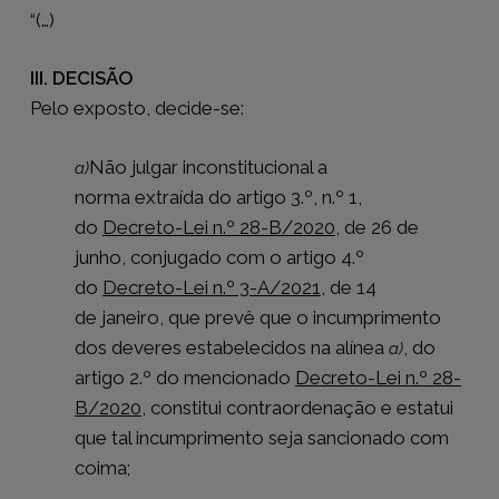
“(…)
III. DECISÃO
Pelo exposto, decide-se:
Não julgar inconstitucional a
a)
norma extraída do artigo 3.º, n.º 1,
do
Decreto-Lei n.º 28-B/2020
, de 26 de
junho, conjugado com o artigo 4.º
do
Decreto-Lei n.º 3-A/2021
, de 14
de janeiro, que prevê que o incumprimento
dos deveres estabelecidos na alínea
, do
a)
artigo 2.º do mencionado
Decreto-Lei n.º 28-
B/2020
, constitui contraordenação e estatui
que tal incumprimento seja sancionado com
coima;