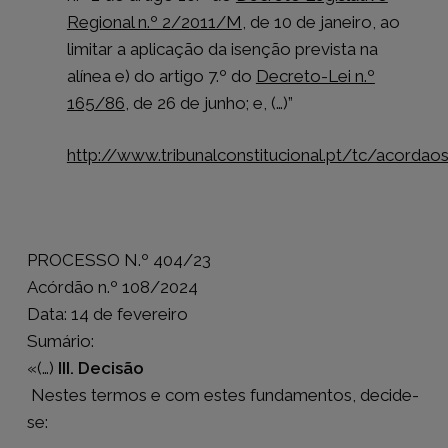
Regional n.º 2/2011/M
, de 10 de janeiro, ao
limitar a aplicação da isenção prevista na
alínea e) do artigo 7.º do
Decreto-Lei n.º
165/86
, de 26 de junho; e,
(…)”
http://www.tribunalconstitucional.pt/tc/acorda
PROCESSO N.º 404/23
Acórdão n.º 108/2024
Data: 14 de fevereiro
Sumário:
«(…)
III. Decisão
Nestes termos e com estes fundamentos, decide-
se: