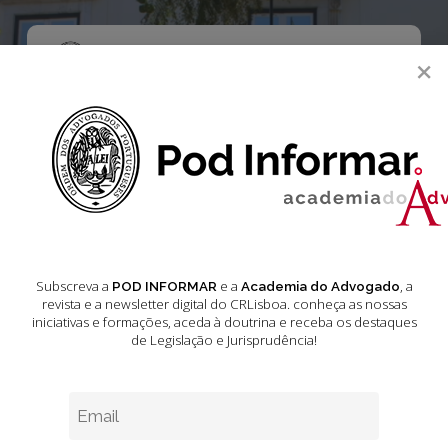
Skip
to
main
Menu
×
content
search
Academia do Advogado
Acórdãos do Tribunal Constitucional
Jurisprudência
Jurisprudência –
Subscreva a
e a
, a
POD INFORMAR
Academia do Advogado
revista e a newsletter digital do CRLisboa. conheça as nossas
iniciativas e formações
, aceda à doutrina e receba os destaques
Acórdãos do
de Legislação e Jurisprudência!
Tribunal
Constitucional