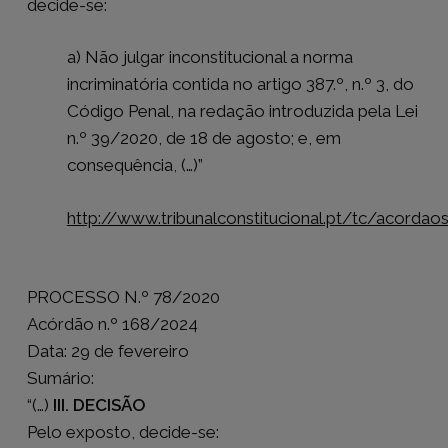
decide-se:
a)
Não julgar inconstitucional a norma
incriminatória contida no artigo 387.º, n.º 3, do
Código Penal, na redação introduzida pela Lei
n.º 39/2020, de 18 de agosto; e, em
consequência, (…)”
http://www.tribunalconstitucional.pt/tc/acorda
PROCESSO N.º 78/2020
Acórdão n.º 168/2024
Data: 29 de fevereiro
Sumário:
“(…)
III. DECISÃO
Pelo exposto, decide-se: