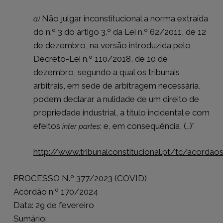
Não julgar inconstitucional a norma extraída
a)
do n.º 3 do artigo 3.º da Lei n.º 62/2011, de 12
de dezembro, na versão introduzida pelo
Decreto-Lei n.º 110/2018, de 10 de
dezembro, segundo a qual os tribunais
arbitrais, em sede de arbitragem necessária,
podem declarar a nulidade de um direito de
propriedade industrial, a título incidental e com
efeitos
; e, em consequência, (…)”
inter partes
http://www.tribunalconstitucional.pt/tc/acorda
PROCESSO N.º 377/2023 (COVID)
Acórdão n.º 170/2024
Data: 29 de fevereiro
Sumário: