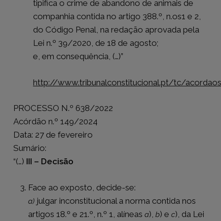
tipifica o crime de abandono de animais de
companhia contida no artigo 388.º, n.
os
1 e 2,
do Código Penal,
na redação aprovada pela
Lei n.º 39/2020, de 18 de agosto
;
e, em consequência, (…)”
http://www.tribunalconstitucional.pt/tc/acorda
PROCESSO N.º 638/2022
Acórdão n.º 149/2024
Data: 27 de fevereiro
Sumário:
“(…)
III – Decisão
Face ao exposto, decide-se:
julgar inconstitucional a norma contida nos
a)
artigos 18.º e 21.º, n.º 1, alíneas
),
) e
), da Lei
a
b
c