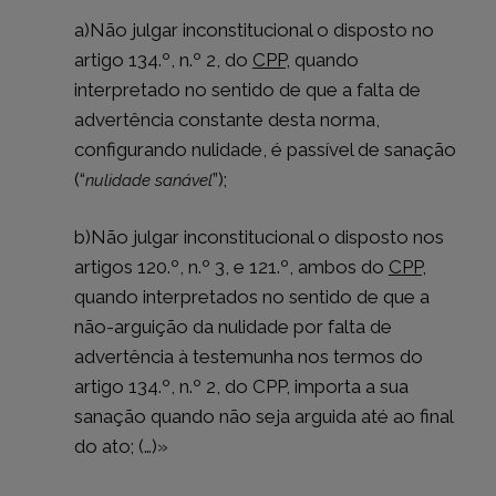
a)
Não julgar inconstitucional o disposto no
artigo 134.º, n.º 2, do
CPP
, quando
interpretado no sentido de que a falta de
advertência constante desta norma,
configurando nulidade, é passível de sanação
(“
”);
nulidade sanável
b)
Não julgar inconstitucional o disposto nos
artigos 120.º, n.º 3, e 121.º, ambos do
CPP
,
quando interpretados no sentido de que a
não-arguição da nulidade por falta de
advertência à testemunha nos termos do
artigo 134.º, n.º 2, do CPP, importa a sua
sanação quando não seja arguida até ao final
do ato;
(…)»