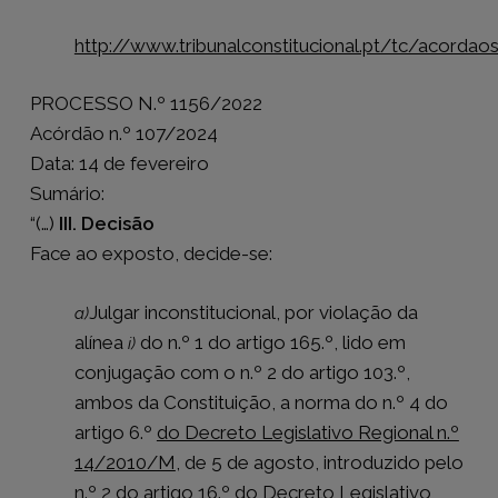
http://www.tribunalconstitucional.pt/tc/acorda
PROCESSO N.º 1156/2022
Acórdão n.º 107/2024
Data: 14 de fevereiro
Sumário:
“(…)
III. Decisão
Face ao exposto, decide-se:
Julgar inconstitucional, por violação da
a)
alínea
do n.º 1 do artigo 165.º, lido em
i)
conjugação com o n.º 2 do artigo 103.º,
ambos da Constituição, a norma do n.º 4 do
artigo 6.º
do Decreto Legislativo Regional n.º
14/2010/M
, de 5 de agosto, introduzido pelo
n.º 2 do artigo 16.º do
Decreto Legislativo