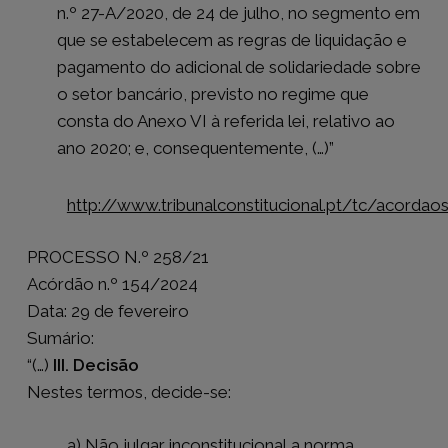
n.º 27-A/2020, de 24 de julho, no segmento em
que se estabelecem as regras de liquidação e
pagamento do adicional de solidariedade sobre
o setor bancário, previsto no regime que
consta do Anexo VI à referida lei, relativo ao
ano 2020; e, consequentemente, (…)”
http://www.tribunalconstitucional.pt/tc/acorda
PROCESSO N.º 258/21
Acórdão n.º 154/2024
Data: 29 de fevereiro
Sumário:
“(…)
III. Decisão
Nestes termos, decide-se:
a) Não julgar inconstitucional a norma