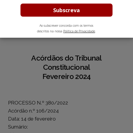
Março 1, 2024
7 min leitura estimada
Ao subscrever concorda com os termos
descritos na nossa
Política de Privacidade
.
Acórdãos do Tribunal
Constitucional
Fevereiro 2024
PROCESSO N.º 380/2022
Acórdão n.º 106/2024
Data: 14 de fevereiro
Sumário: