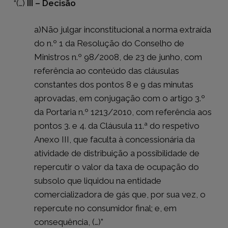
“(…)
III – Decisão
a)
Não julgar inconstitucional a
norma extraída
do n.º 1 da Resolução do Conselho de
Ministros n.º 98/2008, de 23 de junho, com
referência ao conteúdo das cláusulas
constantes dos pontos 8 e 9 das minutas
aprovadas, em conjugação com o artigo 3.º
da Portaria n.º 1213/2010, com referência aos
pontos 3. e 4. da Cláusula 11.ª do respetivo
Anexo III, que faculta à concessionária da
atividade de distribuição a possibilidade de
repercutir o valor da taxa de ocupação do
subsolo que liquidou na entidade
comercializadora de gás que, por sua vez, o
repercute no consumidor final
; e, em
consequência,
(…)”