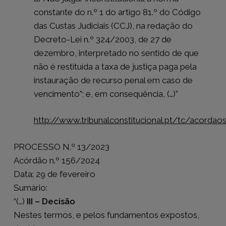
constante do n.º 1 do artigo 81.º do Código
das Custas Judiciais (CCJ), na redação do
Decreto-Lei n.º 324/2003, de 27 de
dezembro, interpretado no sentido de que
não é restituída a taxa de justiça paga pela
instauração de recurso penal em caso de
vencimento”; e, em consequência, (…)”
http://www.tribunalconstitucional.pt/tc/acorda
PROCESSO N.º 13/2023
Acórdão n.º 156/2024
Data: 29 de fevereiro
Sumário:
“(…)
III – Decisão
Nestes termos, e pelos fundamentos expostos,