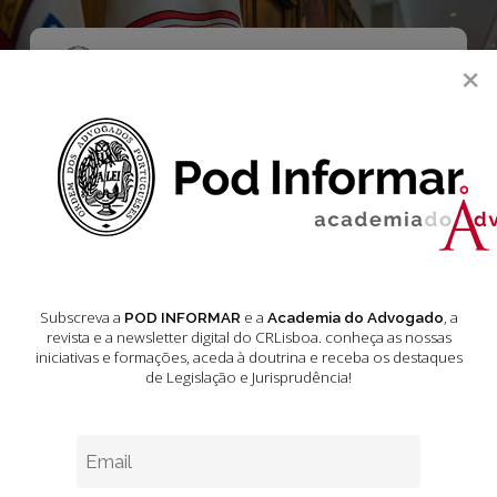
Skip
to
main
Menu
×
content
search
Supremo Tribunal
Administrativo
Dezembro 2024
Subscreva a
e a
, a
POD INFORMAR
Academia do Advogado
revista e a newsletter digital do CRLisboa. conheça as nossas
iniciativas e formações
, aceda à doutrina e receba os destaques
de Legislação e Jurisprudência!
Jurisprudência
–
Acórdãos
do