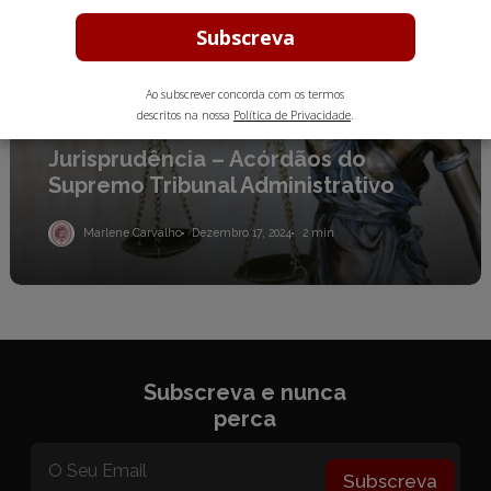
Academia do Advogado
Supremo
Tribunal
Administrativo
Acórdãos do Supremo Tribunal
Administrativo
Ao subscrever concorda com os termos
Jurisprudência
descritos na nossa
Política de Privacidade
.
Jurisprudência – Acórdãos do
Supremo Tribunal Administrativo
Marlene Carvalho
Dezembro 17, 2024
2 min
Subscreva e nunca
perca
Subscreva