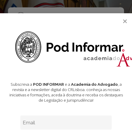
Skip
to
main
Menu
×
content
search
Legislação
Aduaneira e Fiscal
Novembro 2024
Subscreva a
e a
, a
POD INFORMAR
Academia do Advogado
revista e a newsletter digital do CRLisboa. conheça as nossas
iniciativas e formações
, aceda à doutrina e receba os destaques
de Legislação e Jurisprudência!
Legislação
Aduaneira
e
Fiscal