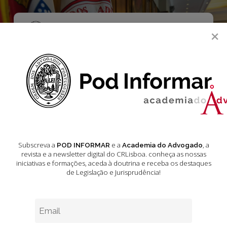
Skip
to
main
Menu
×
content
search
Delegações
Subscreva a
e a
, a
POD INFORMAR
Academia do Advogado
Eleições
revista e a newsletter digital do CRLisboa. conheça as nossas
|
iniciativas e formações
, aceda à doutrina e receba os destaques
Delegações
de Legislação e Jurisprudência!
vão
a
votos