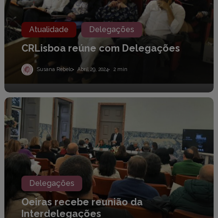
Atualidade
Delegações
CRLisboa reúne com Delegações
Susana Rebelo
Abril 29, 2024
2 min
Oeiras
recebe
reunião
da
Interdelegações
Delegações
Oeiras recebe reunião da
Interdelegações