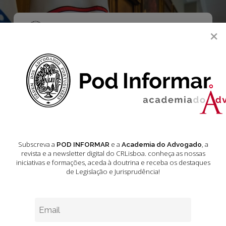
Skip
to
main
Menu
×
content
search
Acórdãos do
Tribunal da
Relação de
Guimarães Junho
Subscreva a
e a
, a
POD INFORMAR
Academia do Advogado
revista e a newsletter digital do CRLisboa. conheça as nossas
2025
iniciativas e formações
, aceda à doutrina e receba os destaques
de Legislação e Jurisprudência!