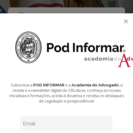
Skip
to
main
Menu
×
content
search
Acórdãos do
Tribunal da
Relação de
Coimbra Março
Subscreva a
e a
, a
POD INFORMAR
Academia do Advogado
revista e a newsletter digital do CRLisboa. conheça as nossas
2024
iniciativas e formações
, aceda à doutrina e receba os destaques
de Legislação e Jurisprudência!