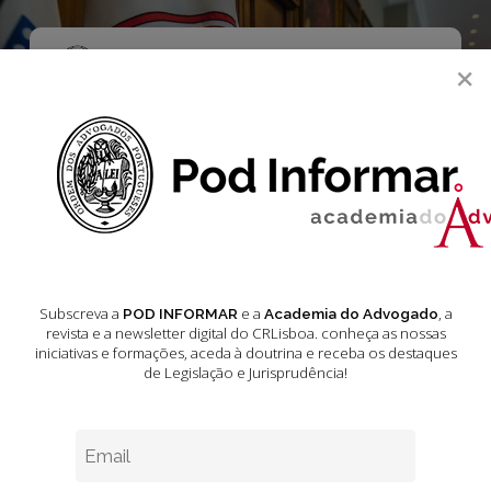
Skip
to
main
Menu
×
content
search
Acórdãos do
Tribunal
Constitucional
Dezembro 2024
Subscreva a
e a
, a
POD INFORMAR
Academia do Advogado
revista e a newsletter digital do CRLisboa. conheça as nossas
iniciativas e formações
, aceda à doutrina e receba os destaques
de Legislação e Jurisprudência!
Jurisprudência
–