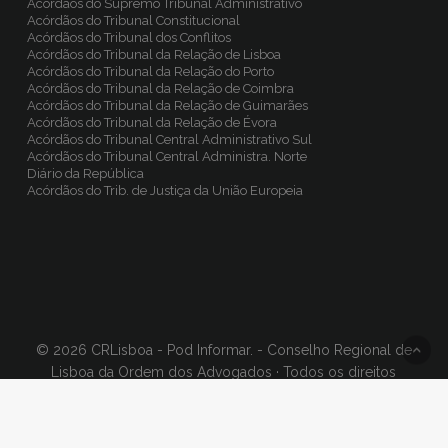
Acórdãos do Supremo Tribunal Administrativo
Acórdãos do Tribunal Constitucional
Acórdãos do Tribunal dos Conflitos
Acórdãos do Tribunal da Relação de Lisboa
Acórdãos do Tribunal da Relação do Porto
Acórdãos do Tribunal da Relação de Coimbra
Acórdãos do Tribunal da Relação de Guimarães
Acórdãos do Tribunal da Relação de Évora
Acórdãos do Tribunal Central Administrativo Sul
Acórdãos do Tribunal Central Administra. Norte
Diário da República
Acórdãos do Trib. de Justiça da União Europeia
© 2026 CRLisboa - Pod Informar. - Conselho Regional de
Lisboa da Ordem dos Advogados · Todos os direitos
reservados, Concept & Design
BinaryDragon®