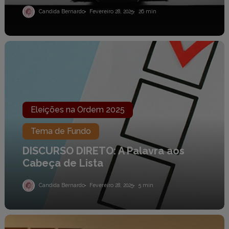
Candida Bernardo
Fevereiro 28, 2025
26 min
DISCURSO
DIRETO:
A
Palavra
aos
Cabeça
de
Lista
Eleições na Ordem 2025
Tema de Fundo
DISCURSO DIRETO: A Palavra aos
Cabeça de Lista
Candida Bernardo
Fevereiro 28, 2025
5 min
ELEIÇÕES
NA