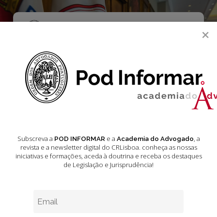
Skip
to
main
Menu
×
content
search
Eleições na Ordem
2025
4
Subscreva a
e a
, a
POD INFORMAR
Academia do Advogado
revista e a newsletter digital do CRLisboa. conheça as nossas
OS
ADVOGADOS
iniciativas e formações
, aceda à doutrina e receba os destaques
VÃO
de Legislação e Jurisprudência!
A
ELEIÇÕES