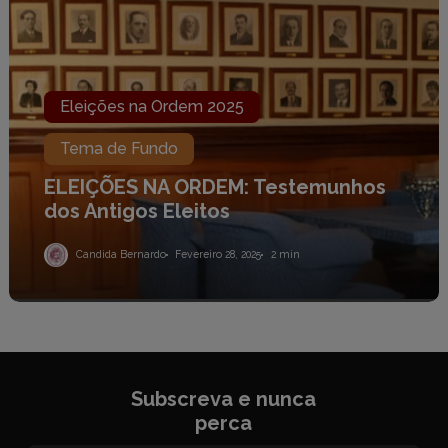
ORDEM:
Testemunhos
dos
Antigos
Eleitos
Eleições na Ordem 2025
Tema de Fundo
ELEIÇÕES NA ORDEM: Testemunhos
dos Antigos Eleitos
Candida Bernardo
Fevereiro 28, 2025
2 min
Subscreva e nunca
perca