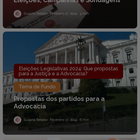
Susana Rebelo
Fevereiro 17, 2024
4 min
Propostas
dos
partidos
para
a
Advocacia
Eleições Legislativas 2024: Que propostas
para a Justiça e a Advocacia?
Tema de Fundo
Propostas dos partidos para a
Advocacia
Susana Rebelo
Fevereiro 17, 2024
6 min