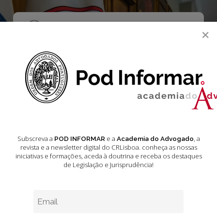
Skip
to
main
Menu
×
content
search
Eleições
Legislativas 2024:
Que propostas
para a Justiça e a
Subscreva a
e a
, a
POD INFORMAR
Academia do Advogado
revista e a newsletter digital do CRLisboa. conheça as nossas
iniciativas e formações
, aceda à doutrina e receba os destaques
Advocacia?
5
de Legislação e Jurisprudência!
O