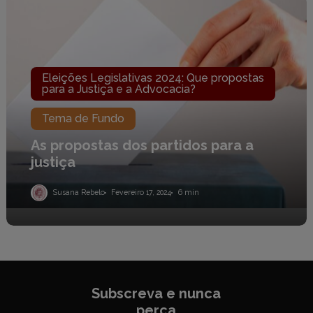
As
propostas
dos
partidos
para
a
justiça
Eleições Legislativas 2024: Que propostas
para a Justiça e a Advocacia?
Tema de Fundo
As propostas dos partidos para a
justiça
Susana Rebelo
Fevereiro 17, 2024
6 min
Subscreva e nunca
perca