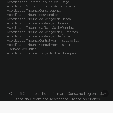
Acórdãos do Supremo Tribunal de Justiça
Acórdãos do Supremo Tribunal Administrativo
Acórdãos do Tribunal Constitucional
Acórdãos do Tribunal dos Conflitos
Acórdãos do Tribunal da Relação de Lisboa
Acórdãos do Tribunal da Relação do Porto
Acórdãos do Tribunal da Relação de Coimbra
Acórdãos do Tribunal da Relação de Guimarães
Acórdãos do Tribunal da Relação de Évora
Acórdãos do Tribunal Central Administrativo Sul
Acórdãos do Tribunal Central Administra. Norte
Diário da República
Acórdãos do Trib. de Justiça da União Europeia
© 2026 CRLisboa - Pod Informar. - Conselho Regional de
Lisboa da Ordem dos Advogados · Todos os direitos
reservados, Concept & Design
BinaryDragon®