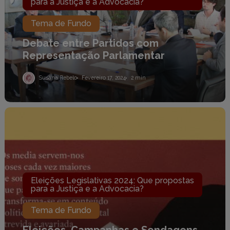
para a Justiça e a Advocacia?
Tema de Fundo
Debate entre Partidos com
Representação Parlamentar
Susana Rebelo
Fevereiro 17, 2024
2 min
Eleições,
Campanhas
e
Sondagens
Eleições Legislativas 2024: Que propostas
para a Justiça e a Advocacia?
Tema de Fundo
Eleições, Campanhas e Sondagens