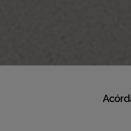
Acórd