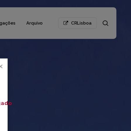
search
gações
Arquivo
CRLisboa
×