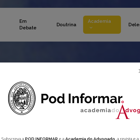
Em
Academia
Doutrina
Dele
Debate
Subscreva a
e a
, a revista e a
POD INFORMAR
Academia do Advogado