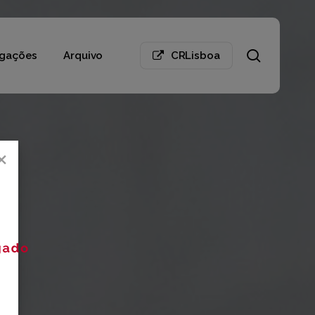
search
gações
Arquivo
CRLisboa
×