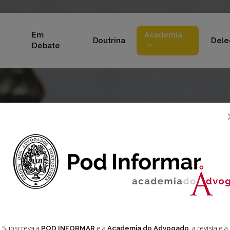
Em
Academia
Doutrina
Dele
Debate
Subscreva a
e a
, a revista e a
POD INFORMAR
Academia do Advogado