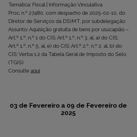
Temática: Fiscal | Informação Vinculativa
Proc. n.º 27480, com despacho de 2025-02-10, do
Diretor de Serviços da DSIMT, por subdelegação
Assunto: Aquisição gratuita de bens por usucapião –
Art.º 1.º, n.º 1 do CIS; Art.º 1.º, n.º 3, al. a) do CIS;
Art.º 1.º, n.º 5, al. e) do CIS; Art.º 2.º, n.º 2, al. b) do
CIS; Verba 1.2 da Tabela Geral de Imposto do Selo
(TGIS)
Consulte
aqui
03 de Fevereiro a 09 de Fevereiro de
2025