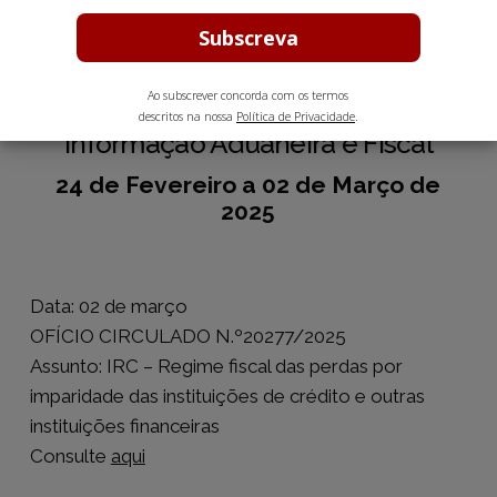
Ao subscrever concorda com os termos
descritos na nossa
Política de Privacidade
.
Informação Aduaneira e Fiscal
24 de Fevereiro a 02 de Março de
2025
Data: 02 de março
OFÍCIO CIRCULADO N.º20277/2025
Assunto: IRC – Regime fiscal das perdas por
imparidade das instituições de crédito e outras
instituições financeiras
Consulte
aqui