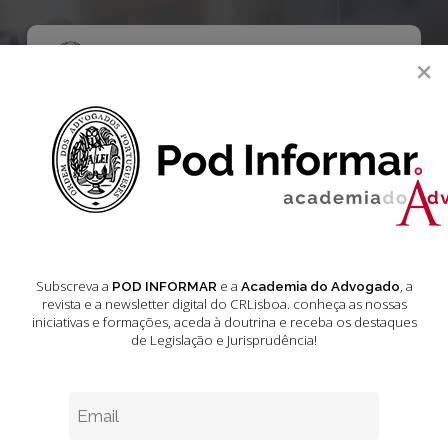
Skip
to
main
Menu
×
content
search
Academia do Advogado
Informação Aduaneira e Fiscal
Legislação
Legislação
Subscreva a
e a
, a
POD INFORMAR
Academia do Advogado
Aduaneira e Fiscal
revista e a newsletter digital do CRLisboa. conheça as nossas
iniciativas e formações
, aceda à doutrina e receba os destaques
de Legislação e Jurisprudência!
Fevereiro 10, 2025
7 min leitura estimada