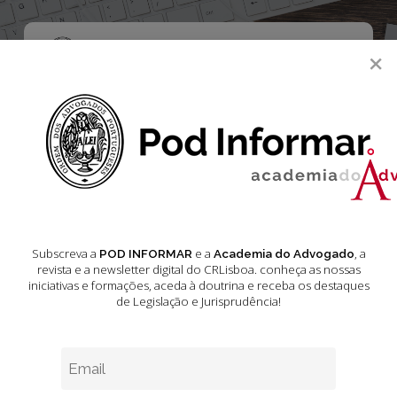
Skip
to
main
Menu
×
content
search
Vídeos e E-Publicações
Vídeos e E-
Publicações
Subscreva a
e a
, a
POD INFORMAR
Academia do Advogado
revista e a newsletter digital do CRLisboa. conheça as nossas
iniciativas e formações
, aceda à doutrina e receba os destaques
Novembro 27, 2024
1 min leitura estimada
de Legislação e Jurisprudência!