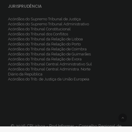
JURISPRUDÊNCIA
Acórdãos do Supremo Tribunal de Justiça
Acórdãos do Supremo Tribunal Administrativo
Acórdãos do Tribunal Constitucional
Acórdãos do Tribunal dos Conflitos
Acórdãos do Tribunal da Relação de Lisboa
Acórdãos do Tribunal da Relação do Porto
Acórdãos do Tribunal da Relação de Coimbra
Acórdãos do Tribunal da Relação de Guimarães
Acórdãos do Tribunal da Relação de Évora
Acórdãos do Tribunal Central Administrativo Sul
Acórdãos do Tribunal Central Administra. Norte
Diário da República
Acórdãos do Trib. de Justiça da União Europeia
© 2026 CRLisboa - Pod Informar. - Conselho Regional de