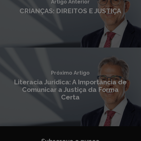
Artigo Anterior
CRIANÇAS: DIREITOS E JUSTIÇA
Próximo Artigo
Literacia Jurídica: A Importância de
Comunicar a Justiça da Forma
Certa