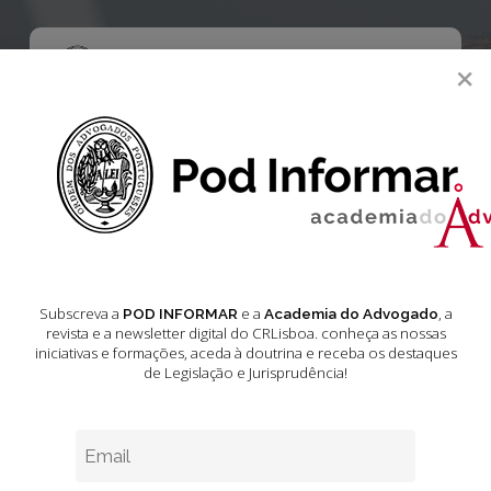
Skip
to
main
Menu
×
content
search
Editorial
SAÚDE MENTAL E
JUSTIÇA – UM
Subscreva a
e a
, a
POD INFORMAR
Academia do Advogado
BALANÇO
revista e a newsletter digital do CRLisboa. conheça as nossas
iniciativas e formações
, aceda à doutrina e receba os destaques
de Legislação e Jurisprudência!
Outubro 31, 2024
2 min leitura estimada