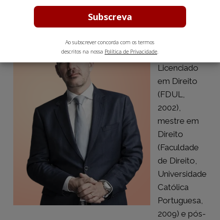
TIAGO
FÉLIX DA
COSTA
Ao subscrever concorda com os termos
descritos na nossa
Política de Privacidade
.
Licenciado
em Direito
(FDUL,
2002),
mestre em
Direito
(Faculdade
de Direito,
Universidade
Católica
Portuguesa,
2009) e pós-