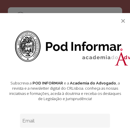
Skip
to
main
Menu
×
content
search
Quem é quem?
Tiago Félix da
Costa
Subscreva a
e a
, a
POD INFORMAR
Academia do Advogado
revista e a newsletter digital do CRLisboa. conheça as nossas
iniciativas e formações
, aceda à doutrina e receba os destaques
Outubro 27, 2024
2 min leitura estimada
de Legislação e Jurisprudência!