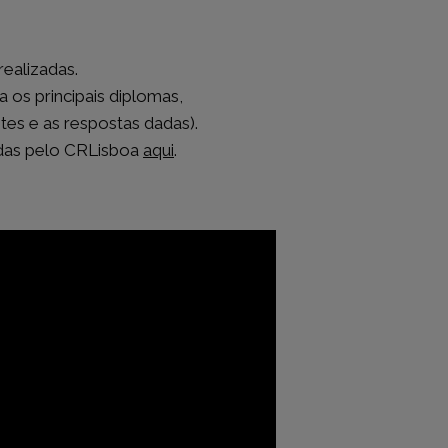
ealizadas.
 os principais diplomas,
tes e as respostas dadas).
zadas pelo CRLisboa
aqui
.
JURISPRUDÊNCIA
Acórdãos do Supremo Tribunal de
a
Justiça
s
Acórdãos do Supremo Tribunal
eia
Administrativo
l
Acórdãos do Tribunal Constitucional
Acórdãos do Tribunal dos Conflitos
Acórdãos do Tribunal da Relação de
Lisboa