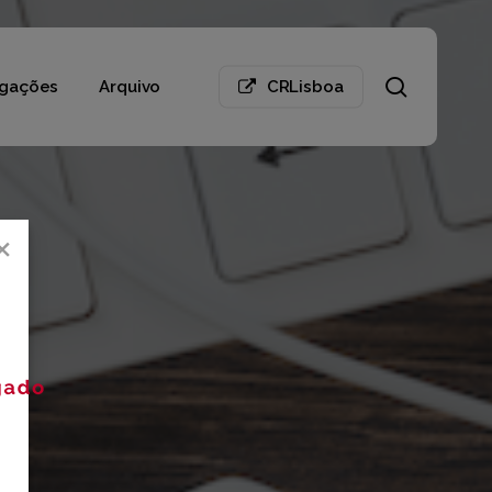
search
gações
Arquivo
CRLisboa
×