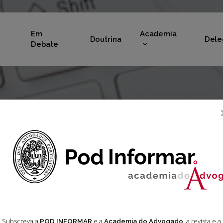
Em
Academia
Doutrina
Dele
Debate
Subscreva a
e a
, a revista e a
POD INFORMAR
Academia do Advogado