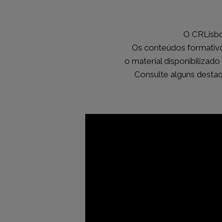
O CRLisbo
Os conteúdos formativos
o material disponibilizad
Consulte alguns destaq
ACESSO RÁPIDO
POD INFOR
Página Inicial
Atualidade
Ficha Técnica
Pod Informar
Tema de F
Em Debate
Pod Esclarecer
Doutrina
Uma Questão de Estatuto
Opinião
Quem é Q
Voltar ao site do CRLisboa
Espaço do 
Figura do 