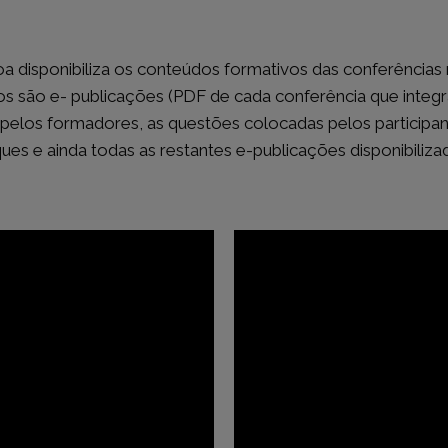
a disponibiliza os conteúdos formativos das conferências r
 são e- publicações (PDF de cada conferência que integra
o pelos formadores, as questões colocadas pelos participan
ues e ainda todas as restantes e-publicações disponibili
MAR
LEGISLAÇÃO
Diário da República
undo
Região Autónoma da Madeir
Região Autónoma dos Açore
Jornal Oficial da União Europ
Informação Aduaneira e Fisca
uem?
Advogado Estagiário
Mês