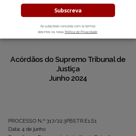
Julho 31, 2024
2 min leitura estimada
Ao subscrever concorda com os termos
descritos na nossa
Política de Privacidade
.
Acórdãos do Supremo Tribunal de
Justiça
Junho 2024
PROCESSO N.º 317/22.3PBSTR.E1.S1
Data: 4 de junho