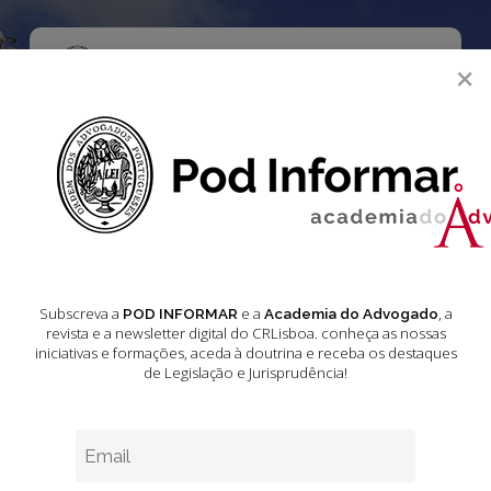
Skip
to
main
Menu
×
content
search
Academia do Advogado
Acórdãos do Supremo Tribunal de Justiça
Jurisprudência
Jurisprudência –
Subscreva a
e a
, a
POD INFORMAR
Academia do Advogado
revista e a newsletter digital do CRLisboa. conheça as nossas
iniciativas e formações
, aceda à doutrina e receba os destaques
Acórdãos do
de Legislação e Jurisprudência!
Supremo Tribunal
de Justiça