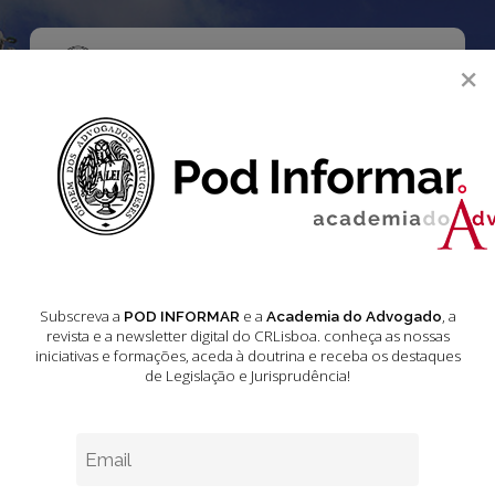
Skip
to
main
Menu
×
content
search
Academia do Advogado
Acórdãos do Supremo Tribunal de Justiça
Jurisprudência
Jurisprudência –
Subscreva a
e a
, a
POD INFORMAR
Academia do Advogado
revista e a newsletter digital do CRLisboa. conheça as nossas
iniciativas e formações
, aceda à doutrina e receba os destaques
Acórdãos do
de Legislação e Jurisprudência!
Supremo Tribunal
de Justiça