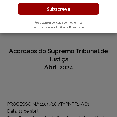
Maio 31, 2024
2 min leitura estimada
Ao subscrever concorda com os termos
descritos na nossa
Política de Privacidade
.
Acórdãos do Supremo Tribunal de
Justiça
Abril 2024
PROCESSO N.º 1105/18.7T9PNF.P1-A.S1
Data: 11 de abril