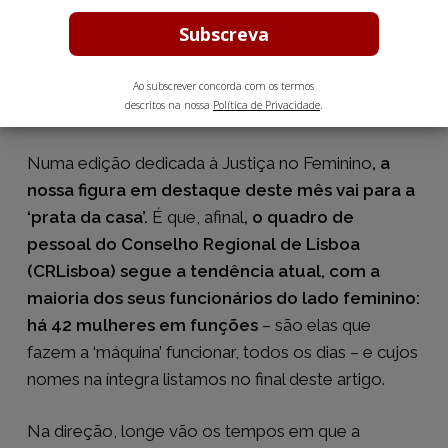
AS 42 MULHERES DO CRLISBOA
ATUAL
Ao subscrever concorda com os termos
descritos na nossa
Política de Privacidade
.
Numa edição dedicada à Justiça no Feminino
, a
nossa figura em destaque deste mês vai para a
‘prata da casa’.
É que, afinal
, o quadro de
pessoal do Conselho Regional de Lisboa
(CRLisboa) segue a tendência atual, com a
maioria dos seus funcionários do lado feminino:
há 42 mulheres em funções
– são elas que
fazem a ‘máquina’ funcionar, todos os dias – e cujos
nomes na íntegra listamos no final deste artigo.
Na direção, longe vão os tempos em que a