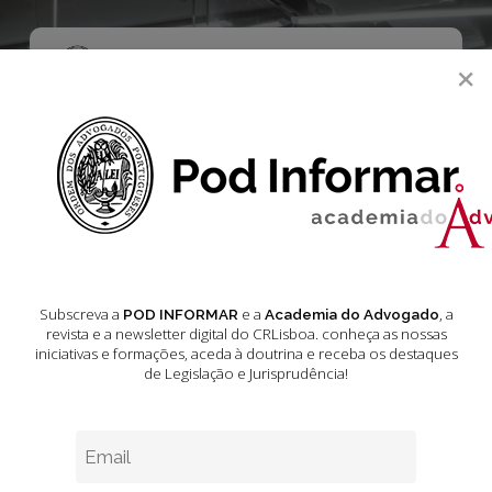
Skip
to
main
Menu
×
content
search
Figura do Mês
As 42 Mulheres do
CRLisboa atual
Subscreva a
e a
, a
POD INFORMAR
Academia do Advogado
revista e a newsletter digital do CRLisboa. conheça as nossas
iniciativas e formações
, aceda à doutrina e receba os destaques
Março 2, 2024
4 min leitura estimada
de Legislação e Jurisprudência!