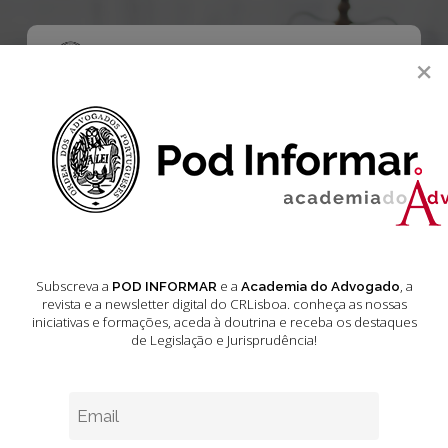
Skip
to
main
Menu
×
content
search
Serviços CRLisboa
Gabinete de
Assessoria
Subscreva a
e a
, a
POD INFORMAR
Academia do Advogado
Jurídica
revista e a newsletter digital do CRLisboa. conheça as nossas
iniciativas e formações
, aceda à doutrina e receba os destaques
de Legislação e Jurisprudência!
Fevereiro 1, 2024
2 min leitura estimada