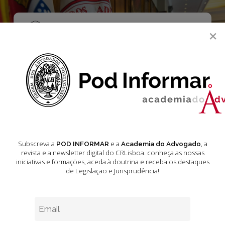
Skip
to
main
Menu
×
content
search
processo criminal
Subscreva a
e a
, a
POD INFORMAR
Academia do Advogado
O
revista e a newsletter digital do CRLisboa. conheça as nossas
Sigilo
iniciativas e formações
, aceda à doutrina e receba os destaques
Profissional:
de Legislação e Jurisprudência!
Pilar
fundamental
da
advocacia
e
da
Opinião