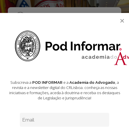
Skip
to
main
Menu
×
content
search
Partidos Políticos
Subscreva a
e a
, a
POD INFORMAR
Academia do Advogado
O
revista e a newsletter digital do CRLisboa. conheça as nossas
que
iniciativas e formações
, aceda à doutrina e receba os destaques
esperar
de Legislação e Jurisprudência!
dos
partidos
políticos
e
Justiça e Advocacia em 2024:
dos
Perspectivas e Prioridades
seus