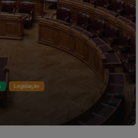
s
Legislação
MAR
LEGISLAÇÃO
Diário da República
undo
Região Autónoma da Madeir
Região Autónoma dos Açore
Jornal Oficial da União Europ
Informação Aduaneira e Fisca