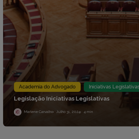
Academia do Advogado
Iniciativas Legislativa
ACESSO RÁPIDO
POD INFOR
Legislação
Iniciativas
Legislativas
Página Inicial
Atualidade
Marlene Carvalho
Julho 31, 2024
4 min
Ficha Técnica
Pod Informar
Tema de F
Em Debate
Pod Esclarecer
Doutrina
Uma Questão de Estatuto
Opinião