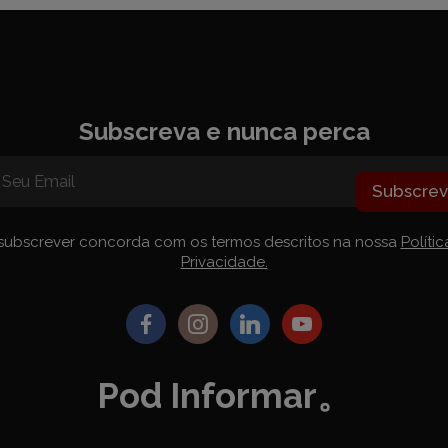
uem?
Advogado Estagiário
Mês
do Advogado
 Formação
-Publicações
do Presidente
Subscreva e nunca perca
Subscre
 Newsletters
subscrever concorda com os termos descritos na nossa
Políti
eriores
Privacidade.
Pod Informar。