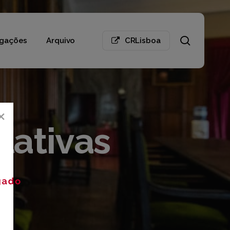
search
gações
Arquivo
CRLisboa
×
slativas