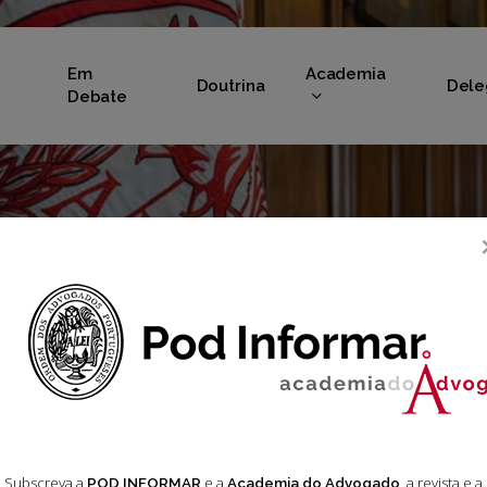
Em
Academia
Doutrina
Dele
Debate
iciativas legi
Subscreva a
e a
, a revista e a
POD INFORMAR
Academia do Advogado