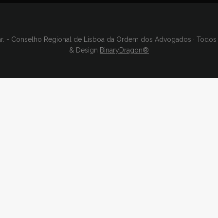
r. - Conselho Regional de Lisboa da Ordem dos Advogados · Todos o
& Design
BinaryDragon®