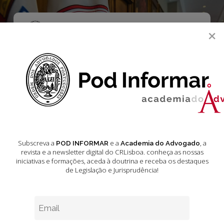
Skip
to
main
Menu
×
content
search
Legislação Diário
da República
Setembro 2024
Subscreva a
e a
, a
POD INFORMAR
Academia do Advogado
revista e a newsletter digital do CRLisboa. conheça as nossas
iniciativas e formações
, aceda à doutrina e receba os destaques
de Legislação e Jurisprudência!
Legislação
Diário
da
Republica