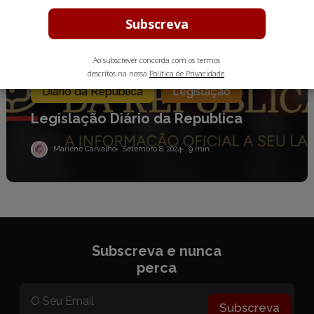
Ao subscrever concorda com os termos
Academia do Advogado
descritos na nossa
Política de Privacidade
.
Diário da República
Legislação
Legislação Diário da Republica
Marlene Carvalho
Setembro 8, 2024
9 min
Subscreva e nunca
perca
Subscreva