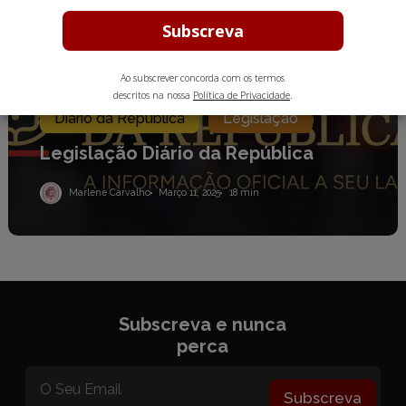
Ao subscrever concorda com os termos
Academia do Advogado
descritos na nossa
Política de Privacidade
.
Diário da República
Legislação
Legislação Diário da República
Marlene Carvalho
Março 11, 2025
18 min
Subscreva e nunca
perca
Subscreva