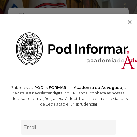
Skip
to
main
Menu
×
content
search
Legislação Diário
da República
Março 2025
Subscreva a
e a
, a
POD INFORMAR
Academia do Advogado
revista e a newsletter digital do CRLisboa. conheça as nossas
iniciativas e formações
, aceda à doutrina e receba os destaques
de Legislação e Jurisprudência!
Legislação
Diário
da
República