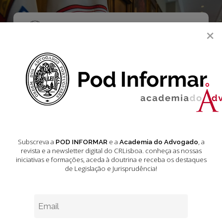
Skip
to
main
Menu
×
content
search
Legislação
Aduaneira e Fiscal
Outubro 2024
Subscreva a
e a
, a
POD INFORMAR
Academia do Advogado
revista e a newsletter digital do CRLisboa. conheça as nossas
iniciativas e formações
, aceda à doutrina e receba os destaques
de Legislação e Jurisprudência!
Legislação
Aduaneira
e
Fiscal