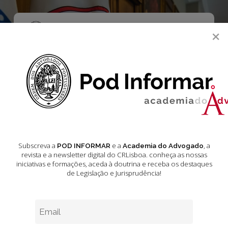
Skip
to
main
Menu
×
content
search
Jurisprudência –
Publicados em
Diário da
República
Subscreva a
e a
, a
POD INFORMAR
Academia do Advogado
revista e a newsletter digital do CRLisboa. conheça as nossas
Outubro 2024
iniciativas e formações
, aceda à doutrina e receba os destaques
de Legislação e Jurisprudência!