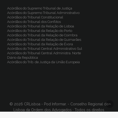
Acórdãos do Supremo Tribunal de Justiça
Acórdãos do Supremo Tribunal Administrativo
Acórdãos do Tribunal Constitucional
Acórdãos do Tribunal dos Conflitos
Acórdãos do Tribunal da Relação de Lisboa
Acórdãos do Tribunal da Relação do Porto
Acórdãos do Tribunal da Relação de Coimbra
Acórdãos do Tribunal da Relação de Guimarães
Acórdãos do Tribunal da Relação de Évora
Acórdãos do Tribunal Central Administrativo Sul
Acórdãos do Tribunal Central Administra. Norte
Diário da República
Acórdãos do Trib. de Justiça da União Europeia
© 2026 CRLisboa - Pod Informar. - Conselho Regional de
Lisboa da Ordem dos Advogados · Todos os direitos
reservados, Concept & Design
BinaryDragon®