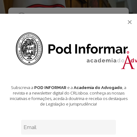
Skip
to
main
Menu
×
content
search
Jurisprudência –
Acórdãos do
Tribunal de
Justiça da União
Subscreva a
e a
, a
POD INFORMAR
Academia do Advogado
revista e a newsletter digital do CRLisboa. conheça as nossas
Europeia Maio
iniciativas e formações
, aceda à doutrina e receba os destaques
de Legislação e Jurisprudência!
2024