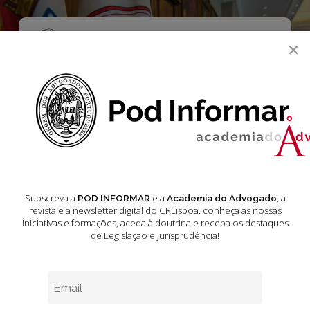
Skip
to
main
Menu
×
content
search
Cibersegurança e
Advocacia
Subscreva a
e a
, a
POD INFORMAR
Academia do Advogado
revista e a newsletter digital do CRLisboa. conheça as nossas
iniciativas e formações
, aceda à doutrina e receba os destaques
de Legislação e Jurisprudência!
A
Proposta
de
Lei
relativa
à
Transposição