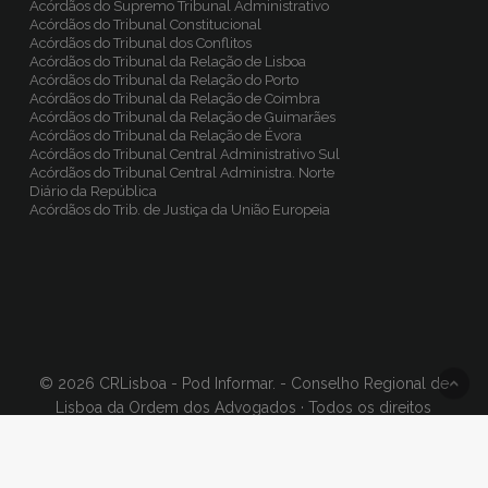
Acórdãos do Supremo Tribunal Administrativo
Acórdãos do Tribunal Constitucional
Acórdãos do Tribunal dos Conflitos
Acórdãos do Tribunal da Relação de Lisboa
Acórdãos do Tribunal da Relação do Porto
Acórdãos do Tribunal da Relação de Coimbra
Acórdãos do Tribunal da Relação de Guimarães
Acórdãos do Tribunal da Relação de Évora
Acórdãos do Tribunal Central Administrativo Sul
Acórdãos do Tribunal Central Administra. Norte
Diário da República
Acórdãos do Trib. de Justiça da União Europeia
© 2026 CRLisboa - Pod Informar. - Conselho Regional de
Lisboa da Ordem dos Advogados · Todos os direitos
reservados, Concept & Design
BinaryDragon®