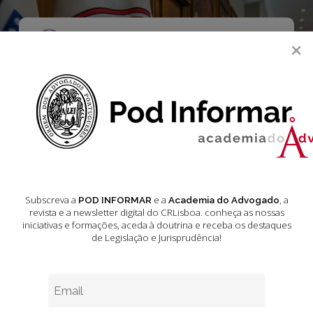
Skip
to
main
Menu
×
content
search
Acórdãos do
Tribunal da
Relação de Lisboa
Junho 2025
Subscreva a
e a
, a
POD INFORMAR
Academia do Advogado
revista e a newsletter digital do CRLisboa. conheça as nossas
iniciativas e formações
, aceda à doutrina e receba os destaques
de Legislação e Jurisprudência!
Jurisprudência
–