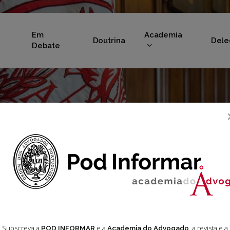
Em
Academia
Doutrina
Dele
Debate
 Tribunal da 
 2024
Subscreva a
e a
, a revista e a
POD INFORMAR
Academia do Advogado