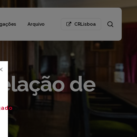
search
gações
Arquivo
CRLisboa
×
Relação de