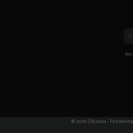
Mensagem 
Arquivo
Arquivo de
Edições Ant
Ao 
© 2026 CRLisboa - Pod Informa