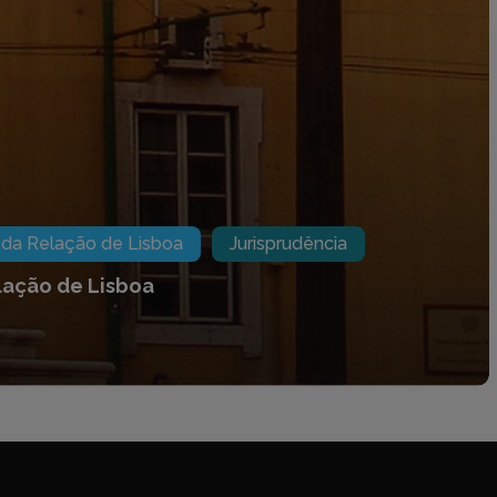
MAR
LEGISLAÇÃO
 da Relação de Lisboa
Jurisprudência
Diário da República
undo
Região Autónoma da Madeir
lação
de
Lisboa
Região Autónoma dos Açore
Jornal Oficial da União Europ
Informação Aduaneira e Fisca
uem?
Advogado Estagiário
Mês
do Advogado
 Formação
-Publicações